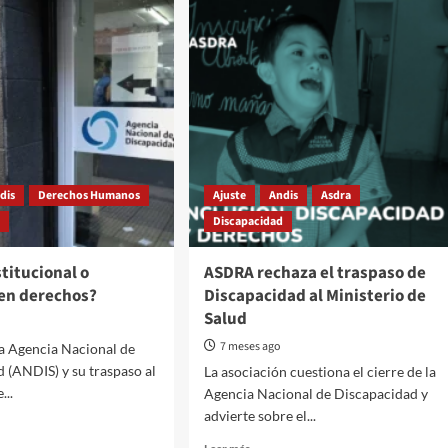
dis
Derechos Humanos
Ajuste
Andis
Asdra
d
Discapacidad
titucional o
ASDRA rechaza el traspaso de
 en derechos?
Discapacidad al Ministerio de
Salud
7 meses ago
 la Agencia Nacional de
 (ANDIS) y su traspaso al
La asociación cuestiona el cierre de la
...
Agencia Nacional de Discapacidad y
advierte sobre el...
Read