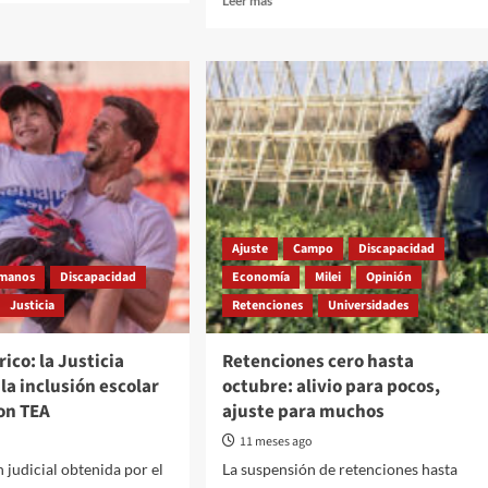
Leer más
more
n
about
ucional
ASDRA
rechaza
ceso
el
traspaso
hos?
de
Discapacidad
al
Ministerio
de
Salud
Ajuste
Campo
Discapacidad
umanos
Discapacidad
Economía
Milei
Opinión
Justicia
Retenciones
Universidades
rico: la Justicia
Retenciones cero hasta
 la inclusión escolar
octubre: alivio para pocos,
on TEA
ajuste para muchos
11 meses ago
 judicial obtenida por el
La suspensión de retenciones hasta