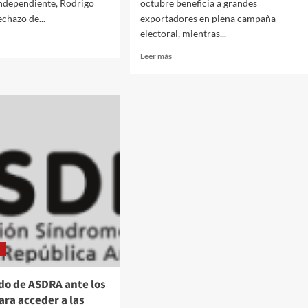
Independiente, Rodrigo
octubre beneficia a grandes
echazo de...
exportadores en plena campaña
electoral, mientras...
Read
Leer más
more
about
ico:
Retenciones
cero
ia
hasta
dicó
octubre:
alivio
ión
para
r
pocos,
ajuste
para
muchos
d
o de ASDRA ante los
ra acceder a las