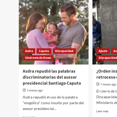
Asdra
Caputo
Discapacidad
Ajuste
An
Síndrome de Down
Discapacida
Asdra repudió las palabras
¿Orden ins
discriminatorias del asesor
retroceso
presidencial Santiago Caputo
7 meses ago
3 meses ago
El cierre de
Discapacidad
Asdra repudió el uso de la palabra
Ministerio de
“mogólico” como insulto por parte del
asesor presidencial...
Read
Leer más
more
Read