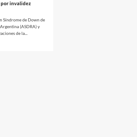
por invalidez
ón Síndrome de Down de
 Argentina (ASDRA) y
aciones de la...
nicado
A
os
er
ones
dez