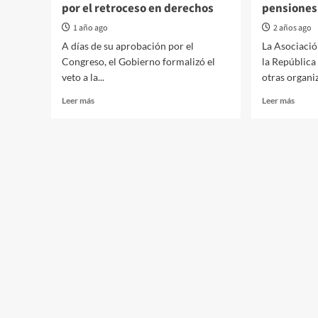
por el retroceso en derechos
pensiones 
1 año ago
2 años ago
A días de su aprobación por el
La Asociaci
Congreso, el Gobierno formalizó el
la República
veto a la...
otras organiz
Read
Read
Leer más
Leer más
more
more
about
about
Veto
Comu
a
de
la
ASDR
Ley
ante
de
los
Emergencia
cambi
en
para
Discapacidad:
acced
alerta
a
nacional
las
por
pensi
el
por
retroceso
invali
en