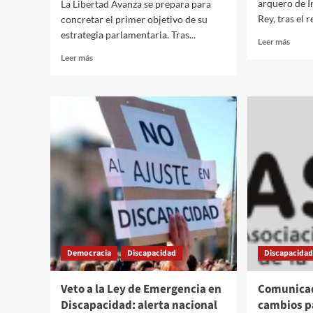
arquero de 
La Libertad Avanza se prepara para
Rey, tras el r
concretar el primer objetivo de su
estrategia parlamentaria. Tras...
Read
Leer más
more
Read
Leer más
about
more
Fallo
about
histór
Sesión
la
en
Justic
Diputados:
reivin
el
la
Gobierno
inclus
nacional
escola
busca
de
aprobar
niños
el
con
Presupuesto
TEA
2026
este
Democracia
Discapacidad
Discapacida
miércoles
Veto a la Ley de Emergencia en
Comunicad
Discapacidad: alerta nacional
cambios pa