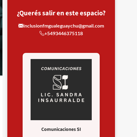
¿Querés salir en este espacio?
inclusionfmgualeguaychu@gmail.com
+5493446375118
Comunicaciones SI