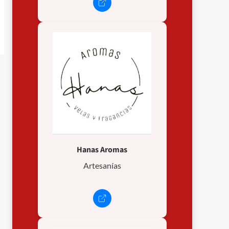
Hanas Aromas
Artesanías