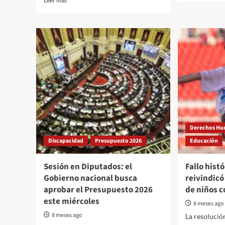
Leer más
about
more
¿Orde
about
instit
Asdra
o
repudió
retro
las
en
palabras
derec
discriminatorias
del
asesor
presidencial
Santiago
Caputo
Derechos H
Discapacidad
Presupuesto 2026
Educación
Sesión en Diputados: el
Fallo histó
Gobierno nacional busca
reivindicó
aprobar el Presupuesto 2026
de niños c
este miércoles
8 meses ago
8 meses ago
La resolución