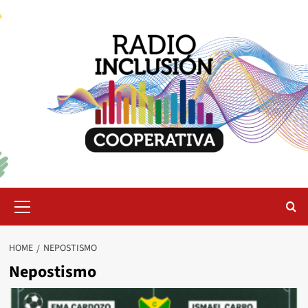
Skip
to
content
Primary
Menu
HOME
NEPOSTISMO
Nepostismo