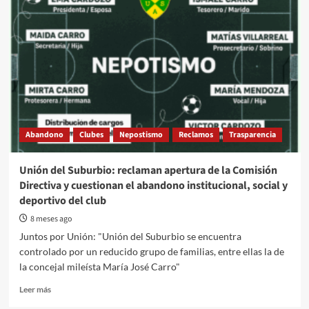
Abandono
Clubes
Nepostismo
Reclamos
Trasparencia
Unión del Suburbio: reclaman apertura de la Comisión
Directiva y cuestionan el abandono institucional, social y
deportivo del club
8 meses ago
Juntos por Unión: "Unión del Suburbio se encuentra
controlado por un reducido grupo de familias, entre ellas la de
la concejal mileísta María José Carro"
Read
Leer más
more