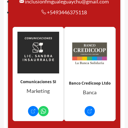
inclusionfmgualeguaychu@gmail.com
+5493446375118
Pan
P
Comunicaciones SI
Banco Credicoop Ltdo
Marketing
Banca