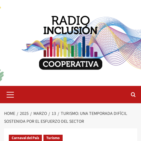
Skip
to
content
Primary
Menu
HOME
2025
MARZO
13
TURISMO: UNA TEMPORADA DIFÍCIL
SOSTENIDA POR EL ESFUERZO DEL SECTOR
Carnaval del País
Turismo