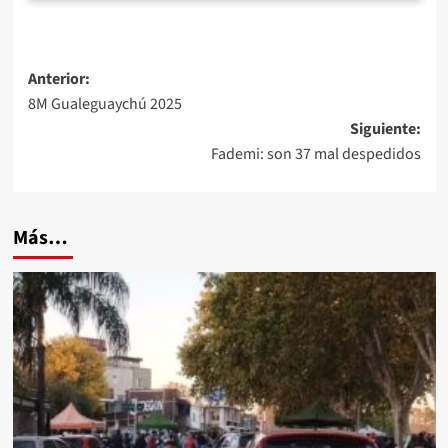
Navegación
Anterior:
8M Gualeguaychú 2025
de
Siguiente:
entradas
Fademi: son 37 mal despedidos
Más…