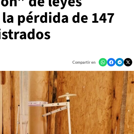
ón” de leyes
a la pérdida de 147
istrados
Compartir en