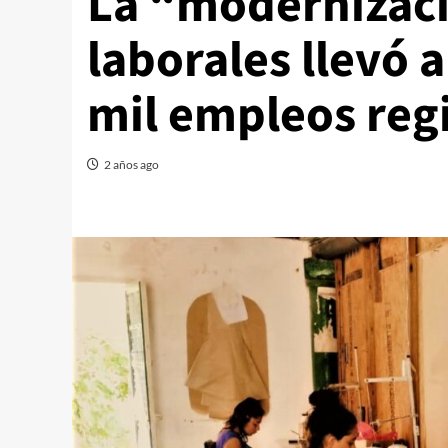
La “modernizaci
laborales llevó 
mil empleos reg
2 años ago