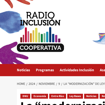
Skip
to
content
Noticias
Programas
Actividades Inclusión
As
HOME
2024
NOVIEMBRE
9
LA “MODERNIZACIÓN” DE LEY
DNU
Economía
Entre Ríos
Ley Bases
Noticias
Re