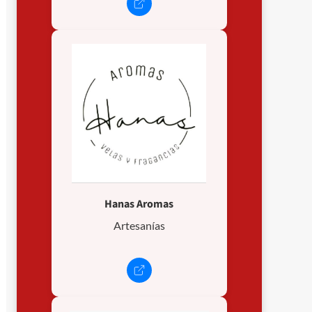
Hanas Aromas
Artesanías