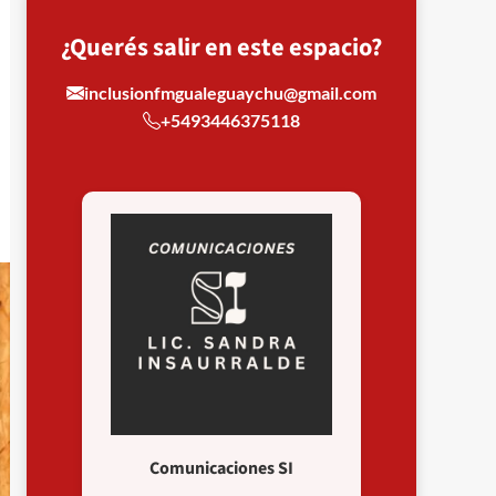
¿Querés salir en este espacio?
inclusionfmgualeguaychu@gmail.com
+5493446375118
Comunicaciones SI