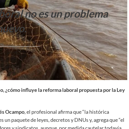
boral no es un problema
nuevo.
+
, ¿cómo influye la reforma laboral propuesta por la Ley
Consultar
rés Ocampo
, el profesional afirma que “la histórica
es un paquete de leyes, decretos y DNUs y, agrega que “el
ores y sindicatos, aunque, por medida cautelar todavía