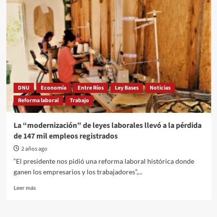
de
paro
universitario:
docentes
y
no
docentes
en
lucha
por
DNU
Economía
Entre Ríos
Ley Bases
Noticias
salarios
Reforma laboral
Trabajo
dignos
y
presupuesto
La “modernización” de leyes laborales llevó a la pérdida
justo
de 147 mil empleos registrados
2 años ago
“El presidente nos pidió una reforma laboral histórica donde
ganen los empresarios y los trabajadores”,...
Read
Leer más
more
about
La