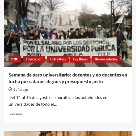
DNU
Educación
Entre Ríos
Ley Bases
Universidades
Semana de paro universitario: docentes y no docentes en
lucha por salarios dignos y presupuesto justo
1 año ago
Del 11 al 15 de agosto, se paralizan las actividades en
universidades de todo el...
Read
Leer más
more
about
Semana