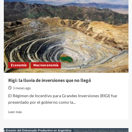
exigencias
del
FMI
y
el
ajuste
permanente
de
Milei
Economía
Macroeconomía
Rigi: la lluvia de inversiones que no llegó
3 meses ago
El Régimen de Incentivo para Grandes Inversiones (RIGI) fue
presentado por el gobierno como la...
Read
Leer más
more
about
Rigi: