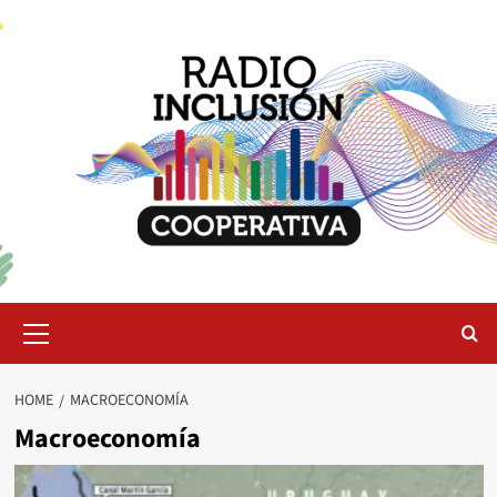
Skip
to
content
Primary
Menu
HOME
MACROECONOMÍA
Macroeconomía