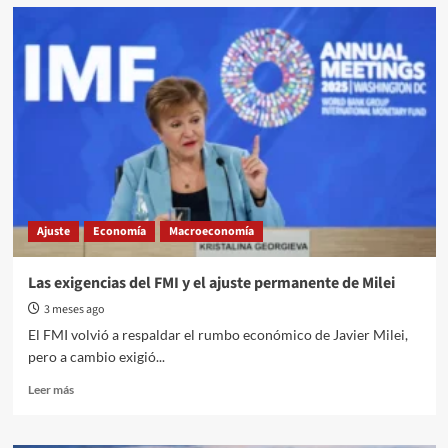
Ajuste,
privatizaciones
y
tensión
social
por
el
rumbo
económico
del
gobierno
Ajuste
Economía
Macroeconomía
Las exigencias del FMI y el ajuste permanente de Milei
3 meses ago
El FMI volvió a respaldar el rumbo económico de Javier Milei,
pero a cambio exigió...
Read
Leer más
more
about
Las