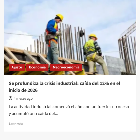
dólar,
el
petrodólar
y
un
posible
fin
de
ciclo
en
la
Ajuste
Economía
Macroeconomía
economía
global
Se profundiza la crisis industrial: caída del 12% en el
inicio de 2026
4 meses ago
La actividad industrial comenzó el año con un fuerte retroceso
y acumuló una caída del...
Read
Leer más
more
about