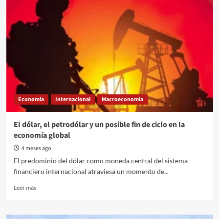
Argentina
Economía
Internacional
Macroeconomía
El dólar, el petrodólar y un posible fin de ciclo en la
economía global
4 meses ago
El predominio del dólar como moneda central del sistema
financiero internacional atraviesa un momento de...
Read
Leer más
more
about
El