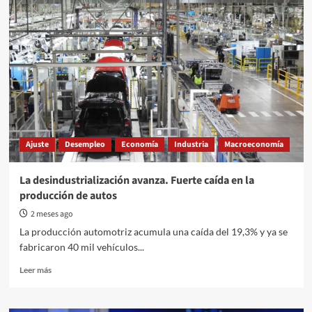
de
Magdalena
o
la
dependencia
nacional
Ajuste
Desempleo
Economía
Industria
Macroeconomía
La desindustrialización avanza. Fuerte caída en la
producción de autos
2 meses ago
La producción automotriz acumula una caída del 19,3% y ya se
fabricaron 40 mil vehículos...
Read
Leer más
more
about
La