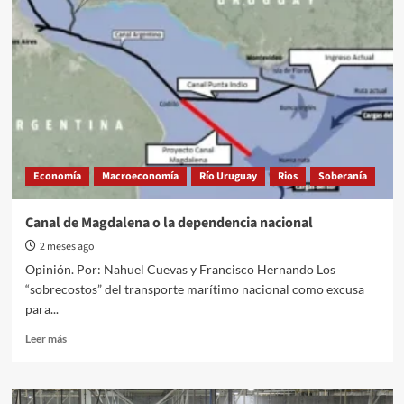
Economía
Macroeconomía
Río Uruguay
Rios
Soberanía
Canal de Magdalena o la dependencia nacional
2 meses ago
Opinión. Por: Nahuel Cuevas y Francisco Hernando Los
“sobrecostos” del transporte marítimo nacional como excusa
para...
Read
Leer más
more
about
Canal