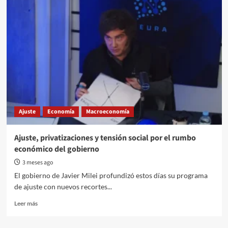
desindustrialización
avanza.
Fuerte
caída
en
la
producción
de
autos
Ajuste
Economía
Macroeconomía
Ajuste, privatizaciones y tensión social por el rumbo
económico del gobierno
3 meses ago
El gobierno de Javier Milei profundizó estos días su programa
de ajuste con nuevos recortes...
Read
Leer más
more
about