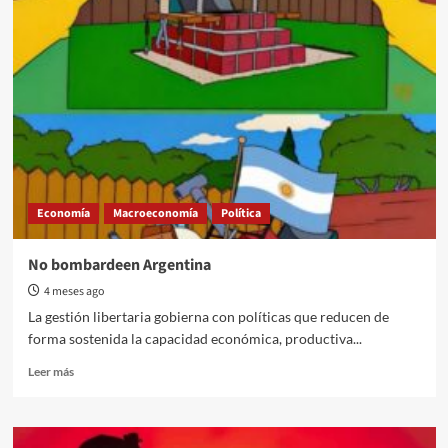
deuda
externa
tomada
por
Macri
y
Milei
alcanza
un
récord
histórico
Economía
Macroeconomía
Política
y
crecen
los
No bombardeen Argentina
vencimientos
4 meses ago
de
corto
La gestión libertaria gobierna con políticas que reducen de
plazo
forma sostenida la capacidad económica, productiva...
Read
Leer más
more
about
No
bombardeen