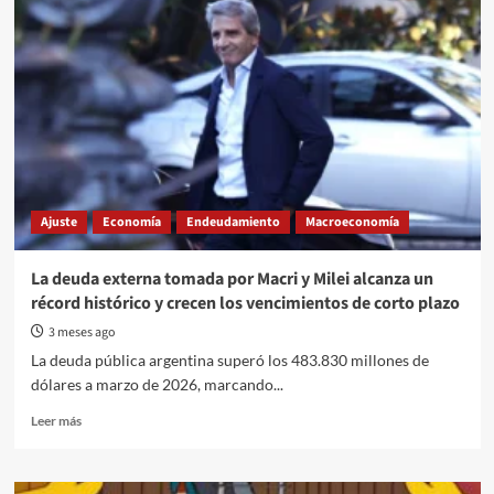
de
Milei
va
a
dejar
una
Argentina
rota
Ajuste
Economía
Endeudamiento
Macroeconomía
La deuda externa tomada por Macri y Milei alcanza un
récord histórico y crecen los vencimientos de corto plazo
3 meses ago
La deuda pública argentina superó los 483.830 millones de
dólares a marzo de 2026, marcando...
Read
Leer más
more
about
La