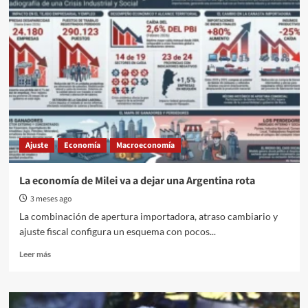
la
lluvia
de
inversiones
que
no
llegó
Ajuste
Economía
Macroeconomía
La economía de Milei va a dejar una Argentina rota
3 meses ago
La combinación de apertura importadora, atraso cambiario y
ajuste fiscal configura un esquema con pocos...
Read
Leer más
more
about
La
economía