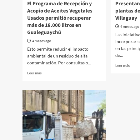
El Programa de Recepción y
Presentan
Acopio de Aceites Vegetales
plantas de
Usados permitió recuperar
Villaguay
más de 18.000 litros en
4 meses ago
Gualeguaychú
Las iniciativ
4 meses ago
incorporar s
en las princ
Esto permite reducir el impacto
de...
ambiental de un residuo de alta
contaminación. Por consultas o...
Read
Leer más
more
Read
Leer más
about
more
Prese
about
proye
El
de
Programa
planta
de
de
Recepción
biogá
y
en
Acopio
Cresp
de
y
Aceites
Villag
Vegetales