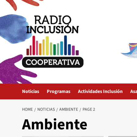
Skip
to
content
Noticias
Programas
Actividades Inclusión
As
HOME
NOTICIAS
AMBIENTE
PAGE 2
Ambiente