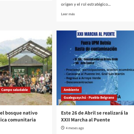
origen y el rol estratégico...
a
Read
Leer más
more
ga
about
Gualeguaychú
á
celebra
el
Día
Mundial
del
Reciclaje
fortaleciendo
la
gestión
sustentable
Campo saludable
Ambiente
de
Gualeguaychú - Pueblo Belgrano
residuos
en
sus
el bosque nativo
Este 26 de Abril se realizará la
estaciones
tica comunitaria
XXII Marcha al Puente
verdes
4 meses ago