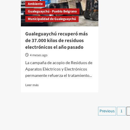
Usados
Ambiente
permitió
Gualeguaychú - Pueblo Belgrano
recuperar
Municipalidad de Gualeguaychú
más
de
18.000
Gualeguaychú recuperó más
litros
de 37.000 kilos de residuos
en
electrónicos el año pasado
Gualeguaychú
4 meses ago
La campaña de acopio de Residuos de
Aparatos Eléctricos y Electrónicos
permanente refuerza el tratamiento...
Read
Leer más
more
about
Gualeguaychú
recuperó
Paginac
Previous
1
más
de
de
37.000
kilos