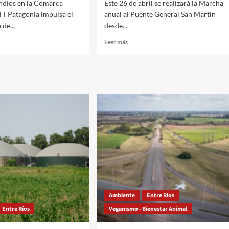
endios en la Comarca
Este 26 de abril se realizará la Marcha
TT Patagonia impulsa el
anual al Puente General San Martin
de...
desde...
Read
Leer más
more
about
urar
Este
26
e
de
o
Abril
se
ca
realizará
itaria
la
XXII
Marcha
al
Puente
Ambiente
Entre Ríos
Entre Ríos
Veganismo - Bienestar Animal