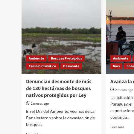
Ambiente
Bosques Protegidos
Ambiente
Cambio Climático
Desmonte
Rios
Sobe
Denuncian desmonte de más
Avanza la 
de 130 hectáreas de bosques
2 meses ago
nativos protegidos por Ley
La licitación
2 meses ago
Paraguay, el
exportacione
En el Día del Ambiente, vecinos de La
continúa...
Paz alertaron sobre la devastación de
bosque...
Read
Leer más
more
Read