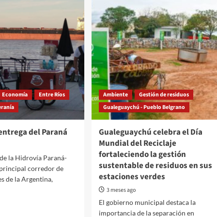
Economía
Entre Ríos
Ambiente
Gestión de residuos
ranía
Gualeguaychú - Pueblo Belgrano
entrega del Paraná
Gualeguaychú celebra el Día
Mundial del Reciclaje
fortaleciendo la gestión
 de la Hidrovía Paraná-
sustentable de residuos en sus
 principal corredor de
estaciones verdes
s de la Argentina,
3 meses ago
El gobierno municipal destaca la
importancia de la separación en