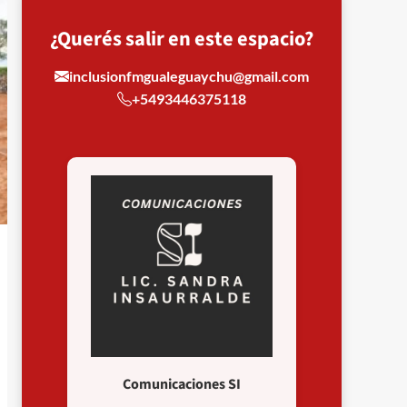
¿Querés salir en este espacio?
inclusionfmgualeguaychu@gmail.com
+5493446375118
Comunicaciones SI