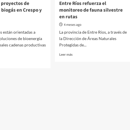
 proyectos de
Entre Ríos refuerza el
 biogás en Crespo y
monitoreo de fauna silvestre
en rutas
4 meses ago
as están orientadas a
La provincia de Entre Ríos, a través de
oluciones de bioenergía
la Dirección de Áreas Naturales
ipales cadenas productivas
Protegidas de...
Read
Leer más
more
about
Entre
Ríos
ntan
refuerza
ctos
el
monitoreo
s
de
fauna
s
silvestre
en
o
rutas
uay