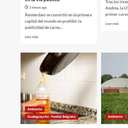
Tras los inc
3 meses ago
Andina, la U
primer curso 
Ámsterdam se convirtió en la primera
capital del mundo en prohibir la
Read
Leer más
publicidad de carne...
more
about
Read
Leer más
Resta
more
el
about
bosqu
Capital
nativ
europea
como
prohibe
políti
publicidad
comun
de
productos
cárnicos
y
combustibles
fósiles
en
Ambiente
la
Gualeguaychú - Pueblo Belgrano
Ambiente
vía
pública