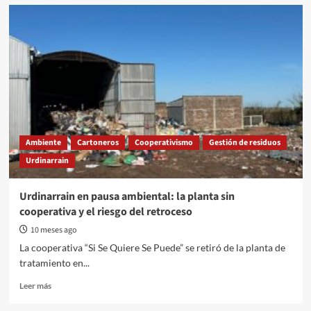
Gualeguaychú
celebra
el
Día
Mundial
del
Reciclaje
fortaleciendo
la
gestión
sustentable
Ambiente
Cartoneros
Cooperativismo
Gestión de residuos
de
Urdinarrain
residuos
en
sus
Urdinarrain en pausa ambiental: la planta sin
estaciones
cooperativa y el riesgo del retroceso
verdes
10 meses ago
La cooperativa “Si Se Quiere Se Puede” se retiró de la planta de
tratamiento en...
Read
Leer más
more
about