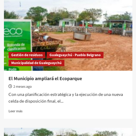
una
comadreja
enana
y
la
liberan
en
la
Reserva
“Las
Gestión de residuos
Gualeguaychú - Pueblo Belgrano
Piedras”
Municipalidad de Gualeguaychú
El Municipio ampliará el Ecoparque
2 meses ago
Con una planificación estratégica y la ejecución de una nueva
celda de disposición final, el...
Read
Leer más
more
about
El
Municipio