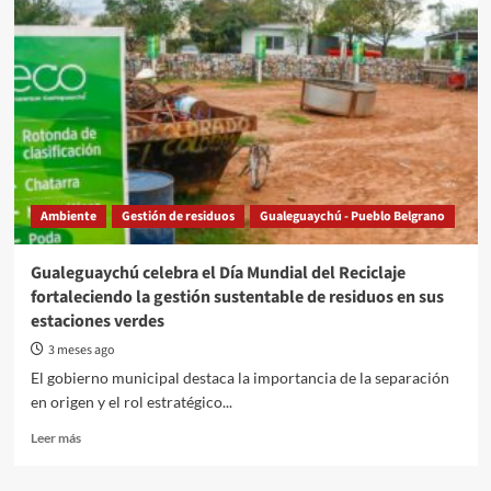
ampliará
el
Ecoparque
Ambiente
Gestión de residuos
Gualeguaychú - Pueblo Belgrano
Gualeguaychú celebra el Día Mundial del Reciclaje
fortaleciendo la gestión sustentable de residuos en sus
estaciones verdes
3 meses ago
El gobierno municipal destaca la importancia de la separación
en origen y el rol estratégico...
Read
Leer más
more
about