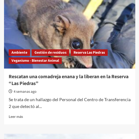
Ambiente
Gestión de residuos
Reserva Las Piedras
Veganismo - Bienestar Animal
Rescatan una comadreja enana y la liberan en la Reserva
“Las Piedras”
4 semanas ago
Se trata de un hallazgo del Personal del Centro de Transferencia
2 que detectó al...
Read
Leer más
more
about
Rescatan