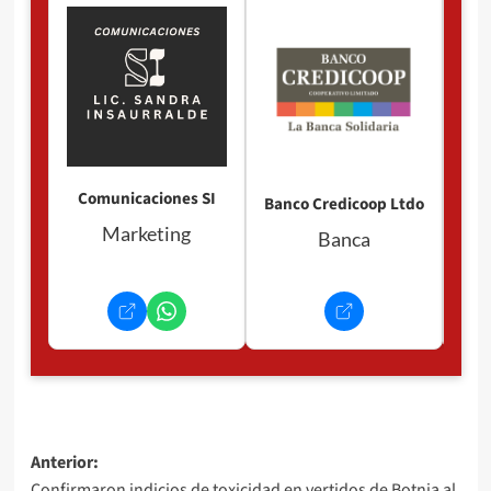
Pan
P
Comunicaciones SI
Banco Credicoop Ltdo
Marketing
Banca
Navegación
Anterior:
Confirmaron indicios de toxicidad en vertidos de Botnia al