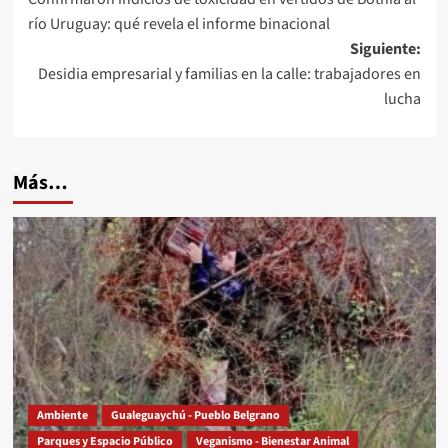
de
río Uruguay: qué revela el informe binacional
entradas
Siguiente:
Desidia empresarial y familias en la calle: trabajadores en
lucha
Más…
Ambiente
Gualeguaychú - Pueblo Belgrano
Parques y Espacio Público
Veganismo - Bienestar Animal