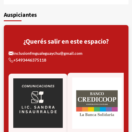
Auspiciantes
¿Querés salir en este espacio?
inclusionfmgualeguaychu@gmail.com
+5493446375118