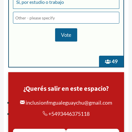
Si, por estudio o trabajo
49
¿Querés salir en este espacio?
inclusionfmgualeguaychu@gmail.com
+5493446375118