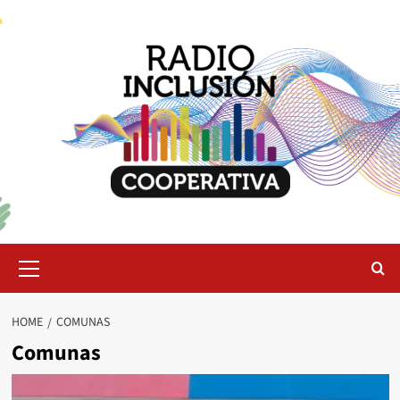
Skip
to
content
Primary
Menu
HOME
COMUNAS
Comunas