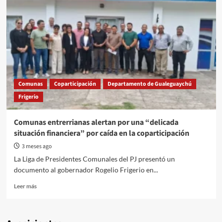
Comunas
Coparticipación
Departamento de Gualeguaychú
Frigerio
Comunas entrerrianas alertan por una “delicada
situación financiera” por caída en la coparticipación
3 meses ago
La Liga de Presidentes Comunales del PJ presentó un
documento al gobernador Rogelio Frigerio en...
Read
Leer más
more
about
Comunas