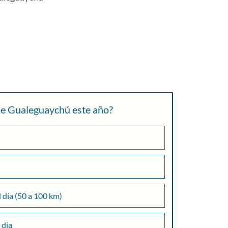
+
 de Gualeguaychú este año?
Consultar
l día (50 a 100 km)
 día