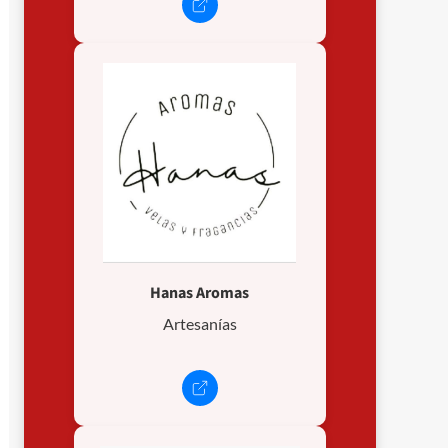
Hanas Aromas
Artesanías