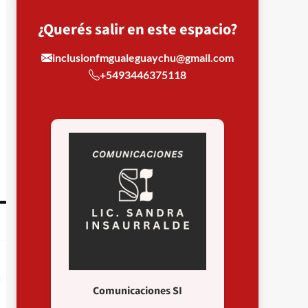
¿Querés salir en este espacio?
inclusionfmgualeguaychu@gmail.com
+5493446375118
Comunicaciones SI