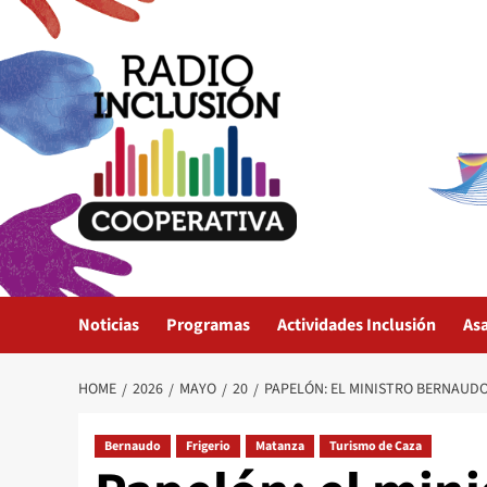
Skip
to
content
Noticias
Programas
Actividades Inclusión
As
HOME
2026
MAYO
20
PAPELÓN: EL MINISTRO BERNAUDO
Bernaudo
Frigerio
Matanza
Turismo de Caza