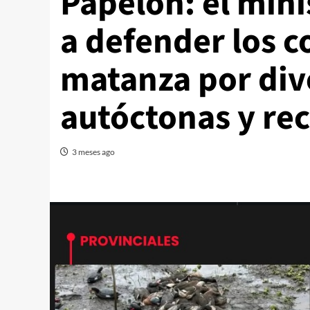
Papelón: el mini
a defender los co
matanza por div
autóctonas y rec
3 meses ago