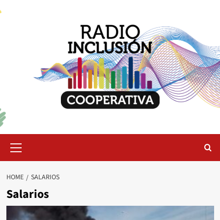
Skip
to
content
Primary
Menu
HOME
SALARIOS
Salarios