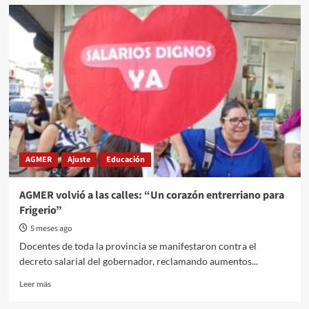
Sindicatos
de
la
Carne
de
la
provincia
se
organizan
para
enfrentar
un
AGMER
Ajuste
Educación
escenario
“complejo”
AGMER volvió a las calles: “Un corazón entrerriano para
Frigerio”
5 meses ago
Docentes de toda la provincia se manifestaron contra el
decreto salarial del gobernador, reclamando aumentos...
Read
Leer más
more
about