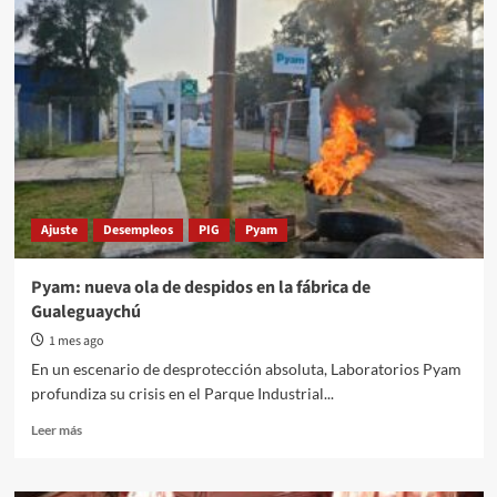
en
la
calle
y
bolsillos
vacíos:
el
escandaloso
abandono
patronal
en
Ajuste
Desempleos
PIG
Pyam
Granja
Tres
Arroyos
Pyam: nueva ola de despidos en la fábrica de
Gualeguaychú
1 mes ago
En un escenario de desprotección absoluta, Laboratorios Pyam
profundiza su crisis en el Parque Industrial...
Read
Leer más
more
about
Pyam: