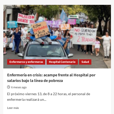
AGMER
volvió
a
las
calles:
“Un
corazón
entrerriano
para
Frigerio”
Enfermeros y enfermeras
Hospital Centenario
Salud
Enfermería en crisis: acampe frente al Hospital por
salarios bajo la línea de pobreza
6 meses ago
El próximo viernes 13, de 8 a 22 horas, el personal de
enfermería realizará un...
Read
Leer más
more