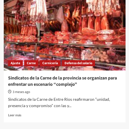
nueva
ola
de
despidos
en
la
fábrica
de
Gualeguaychú
Ajuste
Carne
Carnicería
Defensa del salario
Sindicatos de la Carne de la provincia se organizan para
enfrentar un escenario “complejo”
3 meses ago
Sindicatos de la Carne de Entre Ríos reafirmaron “unidad,
presencia y compromiso” con las y...
Read
Leer más
more
about