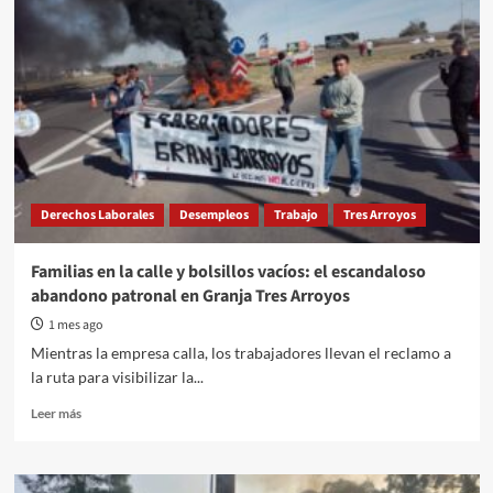
Derechos Laborales
Desempleos
Trabajo
Tres Arroyos
Familias en la calle y bolsillos vacíos: el escandaloso
abandono patronal en Granja Tres Arroyos
1 mes ago
Mientras la empresa calla, los trabajadores llevan el reclamo a
la ruta para visibilizar la...
Read
Leer más
more
about
Familias