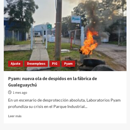
firmaron
los
despidos
en
Laboratorios
Pyam
con
críticas
a
la
Secretaría
Ajuste
Desempleos
PIG
Pyam
de
Trabajo
de
Pyam: nueva ola de despidos en la fábrica de
Entre
Gualeguaychú
Ríos
1 mes ago
En un escenario de desprotección absoluta, Laboratorios Pyam
profundiza su crisis en el Parque Industrial...
Read
Leer más
more
about