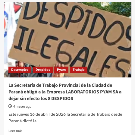
Pyam:
nueva
ola
de
despidos
en
la
fábrica
de
Gualeguaychú
Desempleo
Despidos
Pyam
Trabajo
La Secretaría de Trabajo Provincial de la Ciudad de
Paraná obligó a la Empresa LABORATORIOS PYAM SA a
dejar sin efecto los 8 DESPIDOS
4 meses ago
Este jueves 16 de abril de 2026 la Secretaría de Trabajo desde
Paraná dictó la...
Read
Leer más