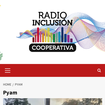
Skip
to
content
Primary
Menu
HOME
PYAM
Pyam