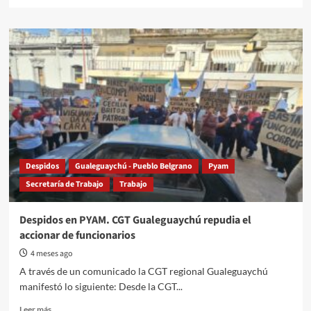
more
about
La
Secretaría
de
Trabajo
Provincial
de
la
Ciudad
de
Paraná
obligó
Despidos
Gualeguaychú - Pueblo Belgrano
Pyam
a
Secretaría de Trabajo
Trabajo
la
Empresa
LABORATORIOS
Despidos en PYAM. CGT Gualeguaychú repudia el
PYAM
accionar de funcionarios
SA
a
4 meses ago
dejar
A través de un comunicado la CGT regional Gualeguaychú
sin
manifestó lo siguiente: Desde la CGT...
efecto
los
Read
Leer más