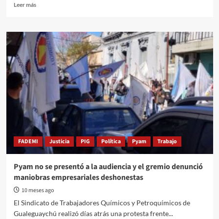
Read
Leer más
more
about
Laboratorios
Pyam,
ausente
otra
vez:
trabajadores
químicos
exigen
respuestas
y
sanciones
FADEMI
Justicia
PIG
Política
Pyam
Trabajo
Pyam no se presentó a la audiencia y el gremio denunció
maniobras empresariales deshonestas
10 meses ago
El Sindicato de Trabajadores Químicos y Petroquímicos de
Gualeguaychú realizó días atrás una protesta frente...