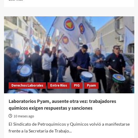
8
more
DESPIDOS
about
Despidos
en
PYAM.
CGT
Gualeguaychú
repudia
el
accionar
de
funcionarios
Derechos Laborales
Entre Ríos
PIG
Pyam
Laboratorios Pyam, ausente otra vez: trabajadores
químicos exigen respuestas y sanciones
10 meses ago
El Sindicato de Petroquímicos y Químicos volvió a manifestarse
frente a la Secretaría de Trabajo...