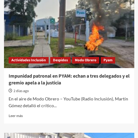
Actividades Inclusión
Despidos
Modo Obrero
Pyam
Impunidad patronal en PYAM: echan a tres delegados y el
gremio apela a la justicia
2 días ago
En el aire de Modo Obrero – YouTube (Radio Inclusión), Martín
Gómez detalló el crítico...
Read
Leer más
more
about
Impunidad