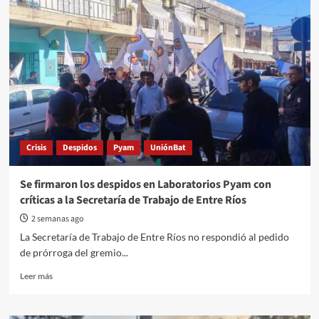
patronal
en
PYAM:
echan
a
tres
delegados
y
el
gremio
apela
Crisis
Despidos
Pyam
UniónBat
a
la
justicia
Se firmaron los despidos en Laboratorios Pyam con
críticas a la Secretaría de Trabajo de Entre Ríos
2 semanas ago
La Secretaría de Trabajo de Entre Ríos no respondió al pedido
de prórroga del gremio...
Read
Leer más
more
about
Se