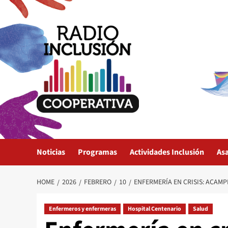
Skip
to
content
Noticias
Programas
Actividades Inclusión
As
HOME
2026
FEBRERO
10
ENFERMERÍA EN CRISIS: ACAMP
Enfermeros y enfermeras
Hospital Centenario
Salud