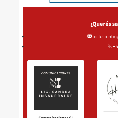
¿Querés sa
inclusionf
+5