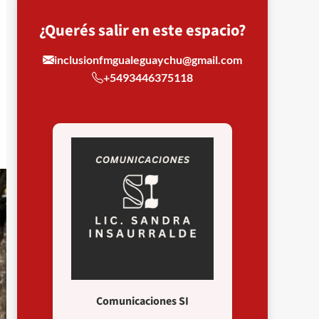
¿Querés salir en este espacio?
inclusionfmgualeguaychu@gmail.com
+5493446375118
Comunicaciones SI