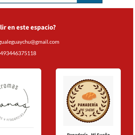
lir en este espacio?
mgualeguaychu@gmail.com
+
493446375118
Consultar