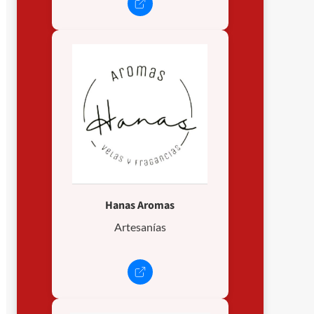
Hanas Aromas
Artesanías