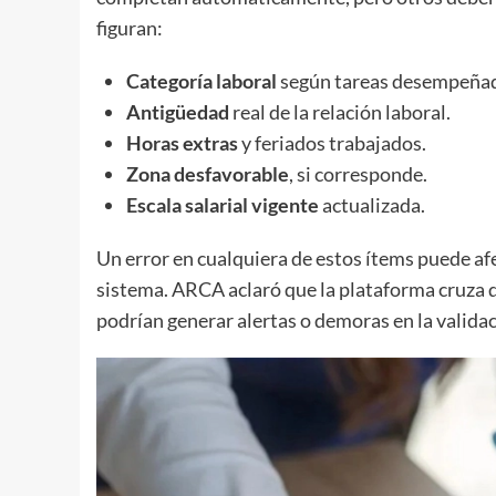
figuran:
Categoría laboral
según tareas desempeña
Antigüedad
real de la relación laboral.
Horas extras
y feriados trabajados.
Zona desfavorable
, si corresponde.
Escala salarial vigente
actualizada.
Un error en cualquiera de estos ítems puede afe
sistema. ARCA aclaró que la plataforma cruza d
podrían generar alertas o demoras en la validac