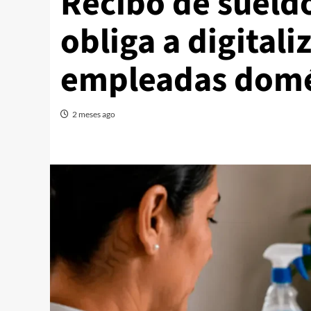
Recibo de sueld
obliga a digitali
empleadas domé
2 meses ago