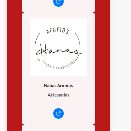
Hanas Aromas
Artesanías