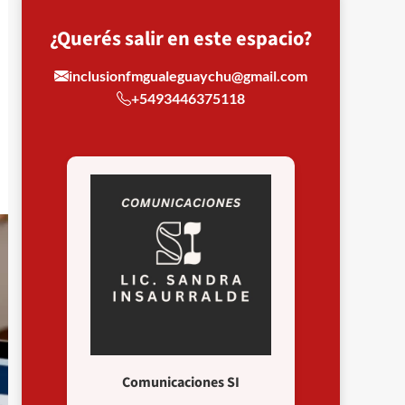
¿Querés salir en este espacio?
inclusionfmgualeguaychu@gmail.com
+5493446375118
Comunicaciones SI