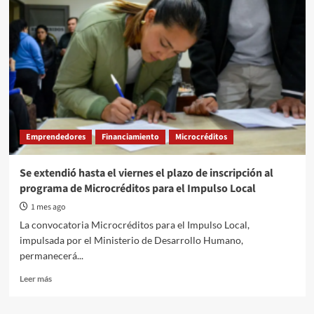
Emprendedores
Financiamiento
Microcréditos
Se extendió hasta el viernes el plazo de inscripción al
programa de Microcréditos para el Impulso Local
1 mes ago
La convocatoria Microcréditos para el Impulso Local,
impulsada por el Ministerio de Desarrollo Humano,
permanecerá...
Read
Leer más
more
about