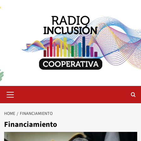
Skip
to
content
Primary
Menu
HOME
FINANCIAMIENTO
Financiamiento