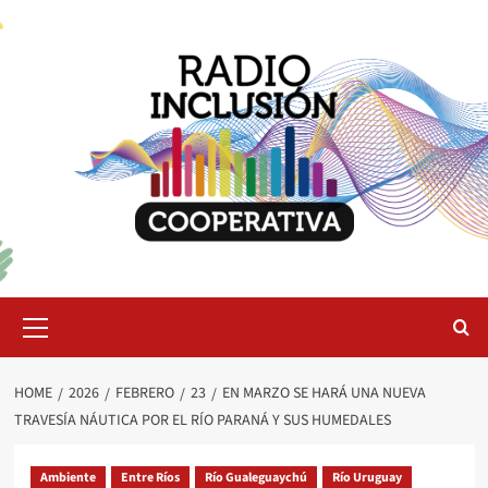
Skip
to
content
Primary
Menu
HOME
2026
FEBRERO
23
EN MARZO SE HARÁ UNA NUEVA
TRAVESÍA NÁUTICA POR EL RÍO PARANÁ Y SUS HUMEDALES
Ambiente
Entre Ríos
Río Gualeguaychú
Río Uruguay