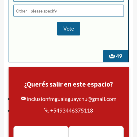
49
¿Querés salir en este espacio?
inclusionfmgualeguaychu@gmail.com
+5493446375118