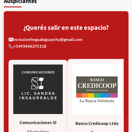
Auspiciantes
¿Querés salir en este espacio?
inclusionfmgualeguaychu@gmail.com
+5493446375118
Comunicaciones SI
Banco Credicoop Ltdo
Marketing