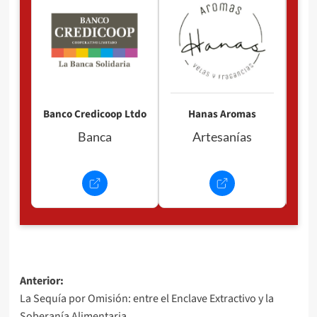
Pan
P
Banco Credicoop Ltdo
Hanas Aromas
Banca
Artesanías
Navegación
Anterior:
La Sequía por Omisión: entre el Enclave Extractivo y la
de
Soberanía Alimentaria