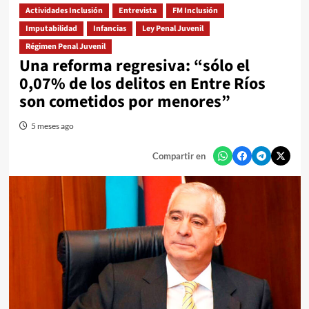
Actividades Inclusión
Entrevista
FM Inclusión
Imputabilidad
Infancias
Ley Penal Juvenil
Régimen Penal Juvenil
Una reforma regresiva: “sólo el
0,07% de los delitos en Entre Ríos
son cometidos por menores”
5 meses ago
Compartir en