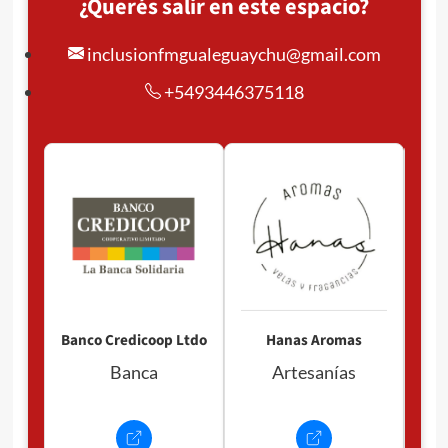
¿Querés salir en este espacio?
inclusionfmgualeguaychu@gmail.com
+5493446375118
Pan
P
Banco Credicoop Ltdo
Hanas Aromas
Banca
Artesanías