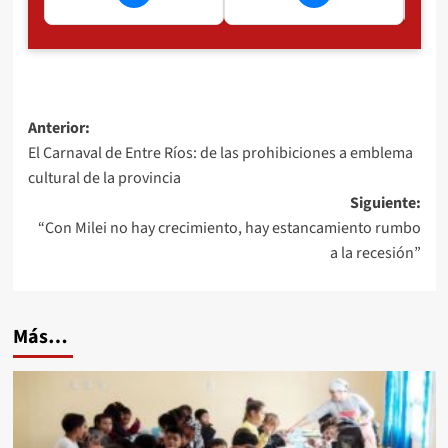
Navegación
Anterior:
El Carnaval de Entre Ríos: de las prohibiciones a emblema
de
cultural de la provincia
entradas
Siguiente:
“Con Milei no hay crecimiento, hay estancamiento rumbo
a la recesión”
Más…