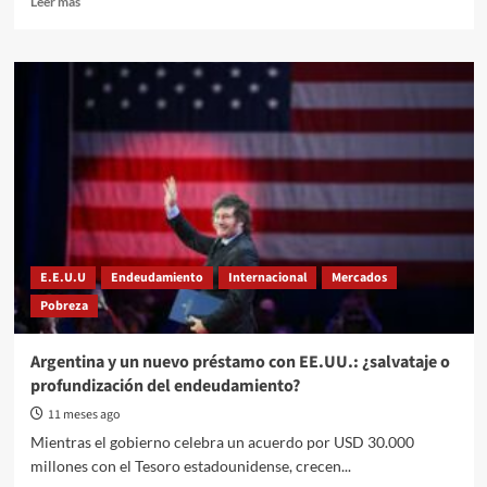
Leer más
more
about
Colombia:
educación
en
protección
animal
será
obligatoria
en
todos
los
colegios
E.E.U.U
Endeudamiento
Internacional
Mercados
del
Pobreza
país
Argentina y un nuevo préstamo con EE.UU.: ¿salvataje o
profundización del endeudamiento?
11 meses ago
Mientras el gobierno celebra un acuerdo por USD 30.000
millones con el Tesoro estadounidense, crecen...