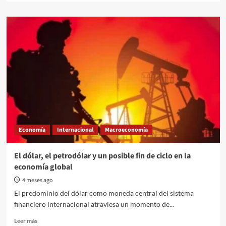
about
Capital
europea
prohibe
publicidad
de
productos
cárnicos
y
combustibles
fósiles
en
la
Economía
Internacional
Macroeconomía
vía
pública
El dólar, el petrodólar y un posible fin de ciclo en la
economía global
4 meses ago
El predominio del dólar como moneda central del sistema
financiero internacional atraviesa un momento de...
Read
Leer más