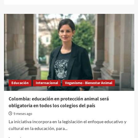
more
about
El
dólar,
el
petrodólar
y
un
posible
fin
de
ciclo
en
la
Educación
Internacional
Veganismo - Bienestar Animal
economía
global
Colombia: educación en protección animal será
obligatoria en todos los colegios del país
9 meses ago
La iniciativa incorpora en la legislación el enfoque educativo y
cultural en la educación, para...
Read