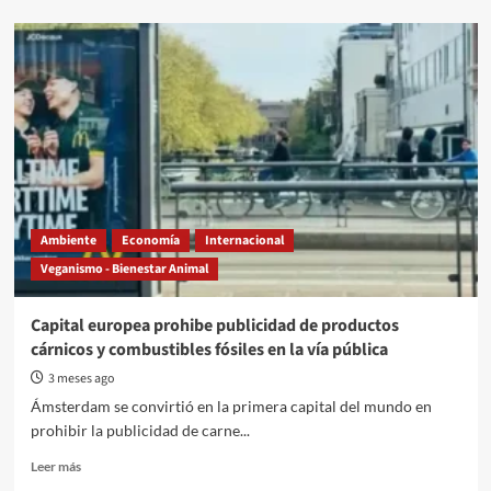
Ambiente
Economía
Internacional
Veganismo - Bienestar Animal
Capital europea prohibe publicidad de productos
cárnicos y combustibles fósiles en la vía pública
3 meses ago
Ámsterdam se convirtió en la primera capital del mundo en
prohibir la publicidad de carne...
Read
Leer más
more