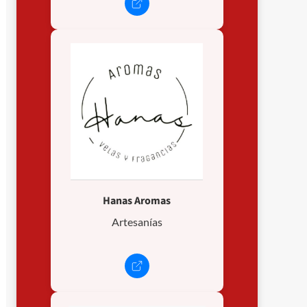
Hanas Aromas
Artesanías