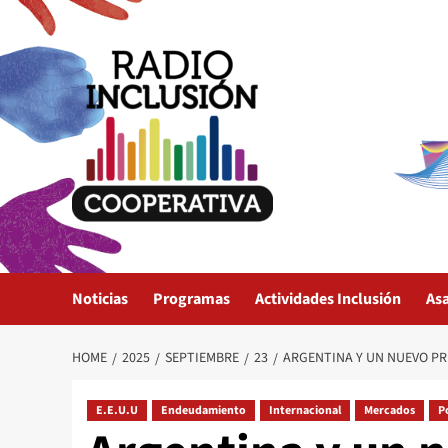
Skip
to
content
Noticias
Programas
Actividades Inclusión
As
HOME
2025
SEPTIEMBRE
23
ARGENTINA Y UN NUEVO PR
E.E.U.U
Endeudamiento
Internacional
Mercados
P