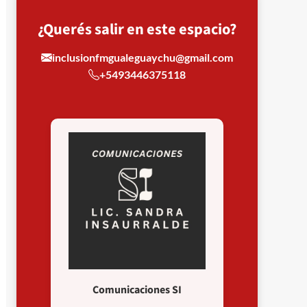
¿Querés salir en este espacio?
inclusionfmgualeguaychu@gmail.com
+5493446375118
Comunicaciones SI