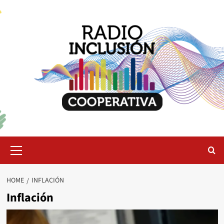
Skip
to
content
Primary
Menu
HOME
INFLACIÓN
Inflación