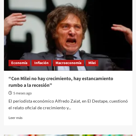
transporte
y
salud:
¿cómo
serán
los
aumentos?
Economía
Inflación
Macroeconomía
Milei
“Con Milei no hay crecimiento, hay estancamiento
rumbo a la recesión”
5 meses ago
El periodista económico Alfredo Zaiat, en El Destape, cuestionó
el relato oficial de crecimiento y...
Read
Leer más
more
about
“Con