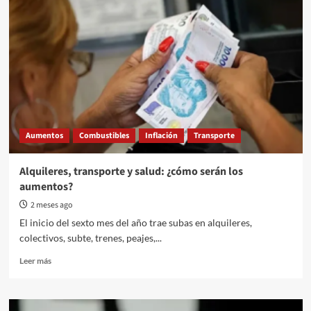
Aumentos
Combustibles
Inflación
Transporte
Alquileres, transporte y salud: ¿cómo serán los
aumentos?
2 meses ago
El inicio del sexto mes del año trae subas en alquileres,
colectivos, subte, trenes, peajes,...
Read
Leer más
more
about
Alquileres,