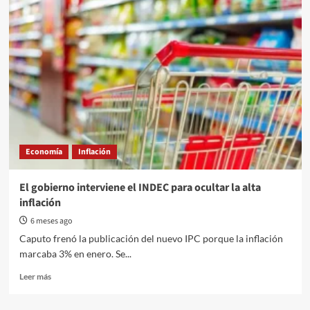
Milei
no
hay
crecimiento,
hay
estancamiento
rumbo
a
la
recesión”
Economía
Inflación
El gobierno interviene el INDEC para ocultar la alta
inflación
6 meses ago
Caputo frenó la publicación del nuevo IPC porque la inflación
marcaba 3% en enero. Se...
Read
Leer más
more
about