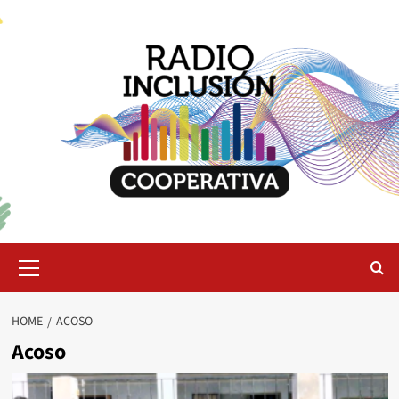
Skip
to
content
Primary
Menu
HOME
ACOSO
Acoso