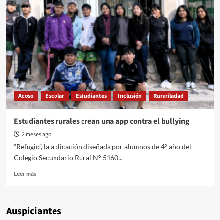
Acoso
Escolar
Estudiantes
Inclusión
Rurariladad
Estudiantes rurales crean una app contra el bullying
2 meses ago
“Refugio”, la aplicación diseñada por alumnos de 4° año del
Colegio Secundario Rural N° 5160...
Read
Leer más
more
about
Estudiantes
Auspiciantes
rurales
crean