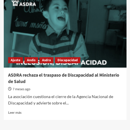
repudió
las
palabras
discriminatorias
del
asesor
presidencial
Santiago
Caputo
Ajuste
Andis
Asdra
Discapacidad
ASDRA rechaza el traspaso de Discapacidad al Ministerio
de Salud
7 meses ago
La asociación cuestiona el cierre de la Agencia Nacional de
Discapacidad y advierte sobre el...
Read
Leer más
more
about
ASDRA