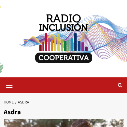
Skip
to
content
Primary
Menu
HOME
ASDRA
Asdra