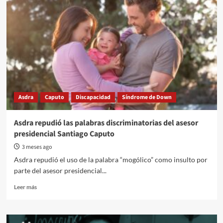
Asdra
Caputo
Discapacidad
Síndrome de Down
Asdra repudió las palabras discriminatorias del asesor
presidencial Santiago Caputo
3 meses ago
Asdra repudió el uso de la palabra “mogólico” como insulto por
parte del asesor presidencial...
Read
Leer más
more
about
Asdra