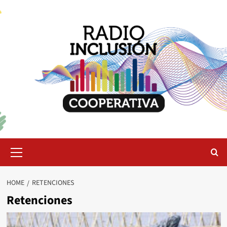
Skip
to
content
Primary
Menu
HOME
RETENCIONES
Retenciones