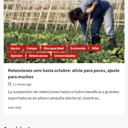
Ajuste
Campo
Discapacidad
Economía
Milei
Opinión
Retenciones
Universidades
Retenciones cero hasta octubre: alivio para pocos, ajuste
para muchos
11 meses ago
La suspensión de retenciones hasta octubre beneficia a grandes
exportadores en plena campaña electoral, mientras...
Read
Leer más
more
about
Retenciones