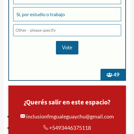
Si, por estudio o trabajo
49
¿Querés salir en este espacio?
inclusionfmgualeguaychu@gmail.com
+5493446375118