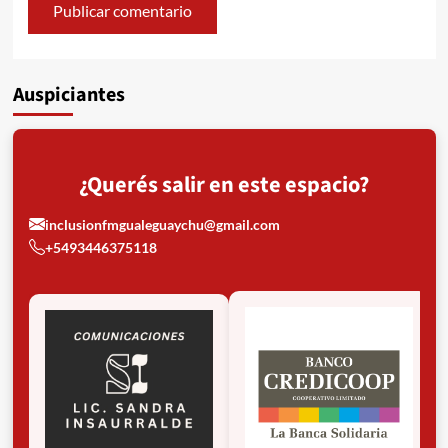
Auspiciantes
¿Querés salir en este espacio?
inclusionfmgualeguaychu@gmail.com
+5493446375118