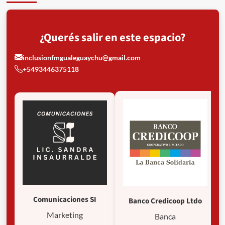
¿Querés salir en este espacio?
inclusionfmgualeguaychu@gmail.com
+5493446375118
Comunicaciones SI
Banco Credicoop Ltdo
Marketing
Banca