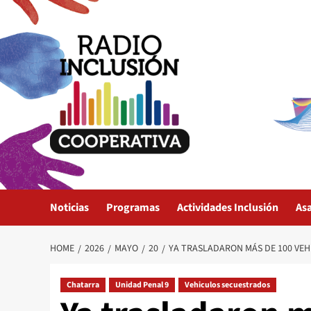
Skip
to
content
Noticias
Programas
Actividades Inclusión
As
HOME
2026
MAYO
20
YA TRASLADARON MÁS DE 100 VEH
Chatarra
Unidad Penal 9
Vehiculos secuestrados