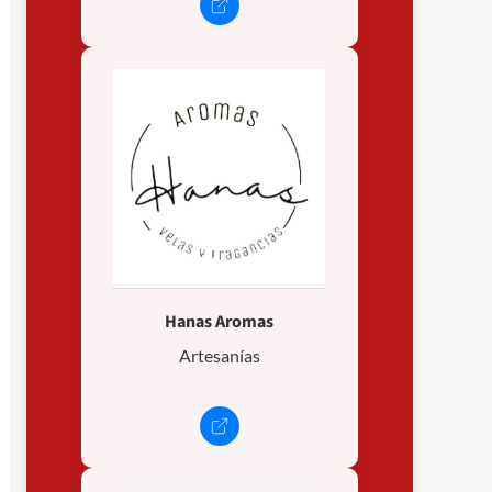
Hanas Aromas
Artesanías