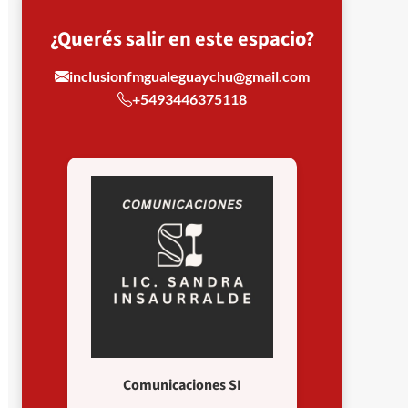
¿Querés salir en este espacio?
inclusionfmgualeguaychu@gmail.com
+5493446375118
Comunicaciones SI