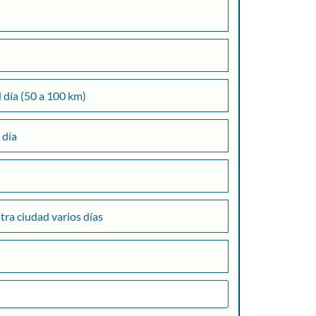
l día (50 a 100 km)
+
 día
otra ciudad varios días
Consultar