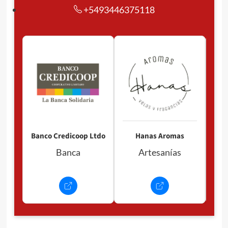
+5493446375118
Pan
P
Banco Credicoop Ltdo
Hanas Aromas
Banca
Artesanías