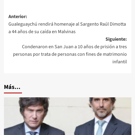
Navegación
Anterior:
Gualeguaychú rendirá homenaje al Sargento Raúl Dimotta
de
a 44 años de su caída en Malvinas
entradas
Siguiente:
Condenaron en San Juan a 10 años de prisión a tres
personas por trata de personas con fines de matrimonio
infantil
Más…