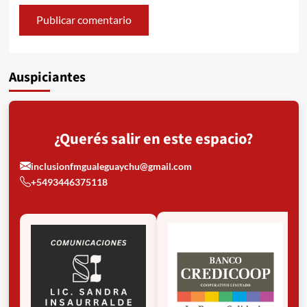
Auspiciantes
¿Querés salir en este espacio?
inclusionfmgualeguaychu@gmail.com
+5493446375118