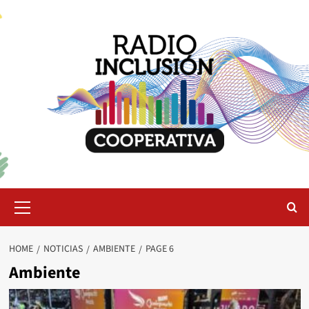
Skip
to
content
Primary
Menu
HOME
NOTICIAS
AMBIENTE
PAGE 6
Ambiente