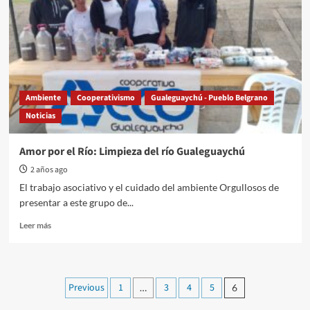
La
Delfina
Ambiente
Cooperativismo
Gualeguaychú - Pueblo Belgrano
Noticias
Amor por el Río: Limpieza del río Gualeguaychú
2 años ago
El trabajo asociativo y el cuidado del ambiente Orgullosos de
presentar a este grupo de...
Read
Leer más
more
about
Amor
por
Paginación
Previous
1
3
4
5
…
6
el
Río: