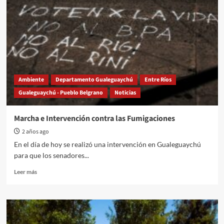
el
Carnaval
del
País
Ambiente
Departamento Gualeguaychú
Entre Ríos
Gualeguaychú - Pueblo Belgrano
Noticias
Marcha e Intervención contra las Fumigaciones
2 años ago
En el día de hoy se realizó una intervención en Gualeguaychú
para que los senadores...
Read
Leer más
more
about
Marcha
e
Intervención