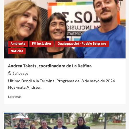
Belgrano.
El
dueño
denunció
al
intendente
Fiorotto
Ambiente
FM Inclusión
Gualeguaychú - Pueblo Belgrano
Noticias
Andrea Takats, coordinadora de La Delfina
2 años ago
Último Bondi a la Terminal Programa del 8 de mayo de 2024
Nos visita Andrea...
Read
Leer más
more
about
Andrea
Takats,
coordinadora
de