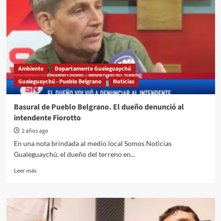
Ambiente
Departamento Gualeguaychú
Gualeguaychú - Pueblo Belgrano
Noticias
Basural de Pueblo Belgrano. El dueño denunció al
intendente Fiorotto
2 años ago
En una nota brindada al medio local Somos Noticias
Gualeguaychú, el dueño del terreno en...
Read
Leer más
more
about
Basural
de
Pueblo