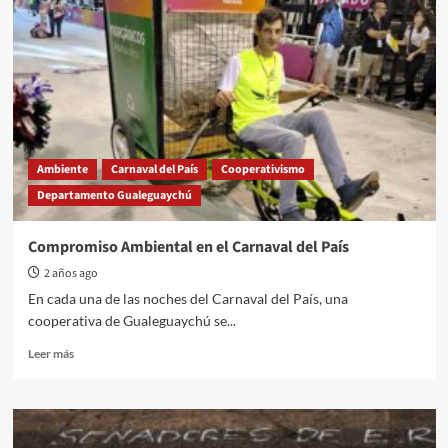
Ambiente
Carnaval del País
Cooperativismo
Departamento Gualeguaychú
Compromiso Ambiental en el Carnaval del País
2 años ago
En cada una de las noches del Carnaval del País, una
cooperativa de Gualeguaychú se...
Read
Leer más
more
about
Compromiso
Ambiental
en