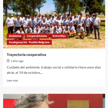
contra
las
Fumigaciones
Ambiente
Cooperativismo
Entre Ríos
Gualeguaychú - Pueblo Belgrano
Trayectoria cooperativa
2 años ago
Cuidado del ambiente, trabajo social y solidario Hace unos días
atrás, el 14 de octubre,...
Read
Leer más
more
about
Trayectoria
cooperativa