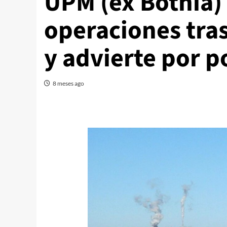
UPM (ex Botnia)
operaciones tra
y advierte por p
8 meses ago