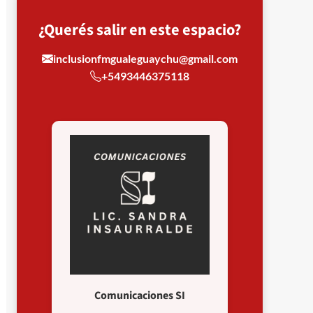
¿Querés salir en este espacio?
inclusionfmgualeguaychu@gmail.com
+5493446375118
Comunicaciones SI