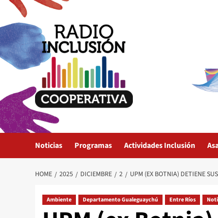
Skip
to
content
Noticias
Programas
Actividades Inclusión
As
HOME
2025
DICIEMBRE
2
UPM (EX BOTNIA) DETIENE SU
Ambiente
Departamento Gualeguaychú
Entre Ríos
Noti