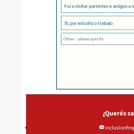
Fui a visitar parientes o amigos a 
Si, por estudio o trabajo
¿Querés sa
inclusionf