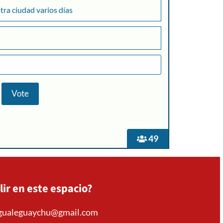
otra ciudad varios días
49
lir en este espacio?
mgualeguaychu@gmail.com