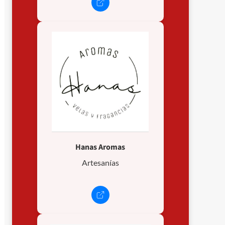
Hanas Aromas
Artesanías