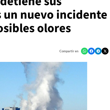
 detiene sus
s un nuevo incidente
osibles olores
Compartir en