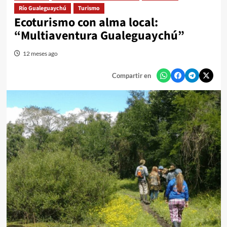
Río Gualeguaychú
Turismo
Ecoturismo con alma local:
“Multiaventura Gualeguaychú”
12 meses ago
Compartir en