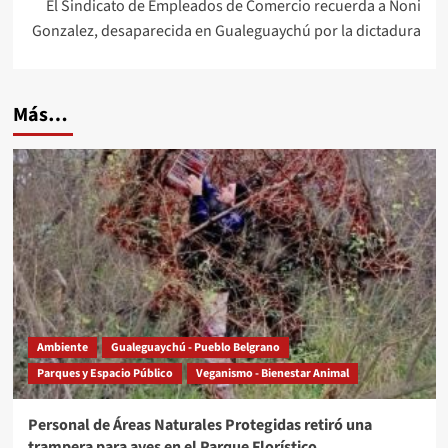
El Sindicato de Empleados de Comercio recuerda a Noni
Gonzalez, desaparecida en Gualeguaychú por la dictadura
Más…
Ambiente
Gualeguaychú - Pueblo Belgrano
Parques y Espacio Público
Veganismo - Bienestar Animal
Personal de Áreas Naturales Protegidas retiró una
trampera para aves en el Parque Florístico