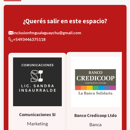
¿Querés salir en este espacio?
inclusionfmgualeguaychu@gmail.com
+5493446375118
Comunicaciones SI
Banco Credicoop Ltdo
Marketing
Banca