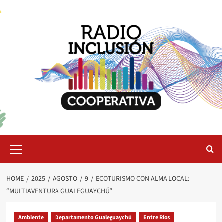
Skip
to
content
Primary
Menu
HOME
2025
AGOSTO
9
ECOTURISMO CON ALMA LOCAL:
“MULTIAVENTURA GUALEGUAYCHÚ”
Ambiente
Departamento Gualeguaychú
Entre Ríos