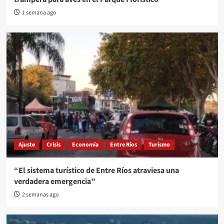
1 semana ago
Ajuste
Crisis
Economía
Entre Ríos
Turismo
“El sistema turístico de Entre Ríos atraviesa una
verdadera emergencia”
2 semanas ago