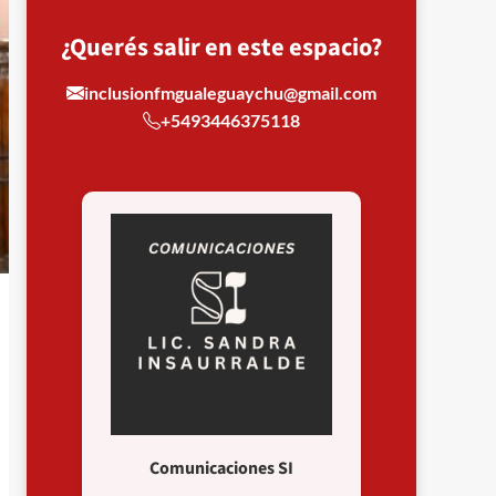
¿Querés salir en este espacio?
inclusionfmgualeguaychu@gmail.com
+5493446375118
Comunicaciones SI