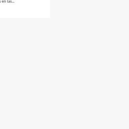
en las...
guaychú