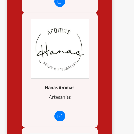
Hanas Aromas
Artesanías