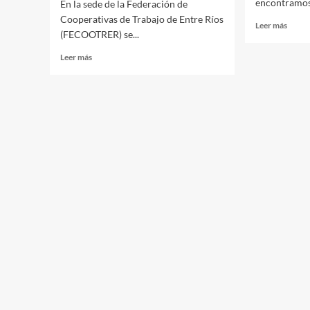
encontramos 
En la sede de la Federación de
Cooperativas de Trabajo de Entre Ríos
Read
Leer más
(FECOOTRER) se...
more
about
Read
Leer más
8M
more
Guale
about
2025
Mujeres
cooperativistas:
identidad,
lucha
y
reencuentro
en
FECOOTRER