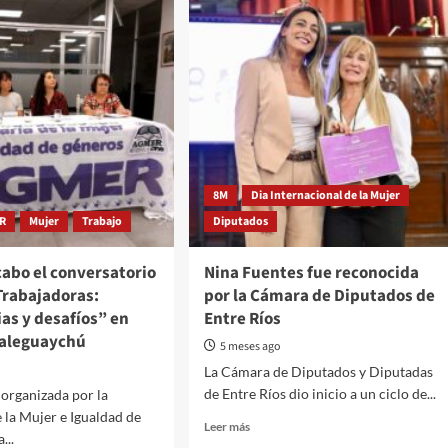
8M
Dia Internacional de la Mujer
R
Mujer
Trabajo
Diputados
 cabo el conversatorio
Nina Fuentes fue reconocida
Trabajadoras:
por la Cámara de Diputados de
as y desafíos” en
Entre Ríos
aleguaychú
5 meses ago
La Cámara de Diputados y Diputadas
de Entre Ríos dio inicio a un ciclo de...
 organizada por la
e la Mujer e Igualdad de
Read
Leer más
...
more