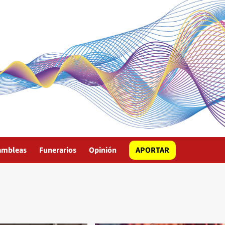
ambleas
Funerarios
Opinión
APORTAR