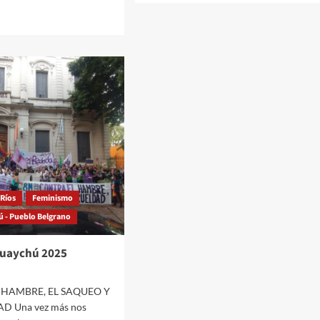
about
Nina
Fuentes
fue
reconocida
por
la
Cámara
de
rsatorio
Diputados
res
de
adoras:
Entre
encias
Ríos
os”
 Ríos
Feminismo
 - Pueblo Belgrano
ER
guaychú
uaychú 2025
 HAMBRE, EL SAQUEO Y
D Una vez más nos