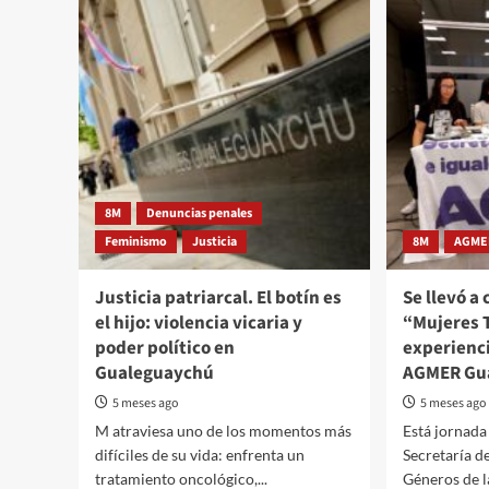
8M
Denuncias penales
Feminismo
Justicia
8M
AGME
Justicia patriarcal. El botín es
Se llevó a
el hijo: violencia vicaria y
“Mujeres 
poder político en
experienci
Gualeguaychú
AGMER Gu
5 meses ago
5 meses ago
M atraviesa uno de los momentos más
Está jornada
difíciles de su vida: enfrenta un
Secretaría d
tratamiento oncológico,...
Géneros de la