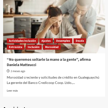
Actividades Inclusión
Ajustes
Desempleo
Deuda
Entrevista
Inclusión
Morosidad
“No queremos soltarle la mano a la gente”, afirma
Daniela Matteucci
2 meses ago
Morosidad creciente y solicitudes de crédito en Gualeguaychú
La gerente del Banco Credicoop Coop. Ltdo.,...
Read
Leer más
more
about
“No