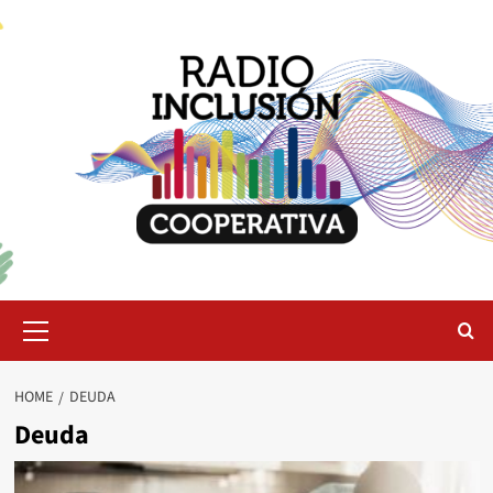
Skip
to
content
Primary
Menu
HOME
DEUDA
Deuda