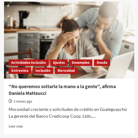
Cirugía
mayor
al
Estado:
el
mapa
de
la
reforma
que
desmantela,
Actividades Inclusión
Ajustes
Desempleo
Deuda
fusiona
Entrevista
Inclusión
Morosidad
y
desregula
decenas
“No queremos soltarle la mano a la gente”, afirma
de
Daniela Matteucci
organismos
nacionales
2 meses ago
Morosidad creciente y solicitudes de crédito en Gualeguaychú
La gerente del Banco Credicoop Coop. Ltdo.,...
Read
Leer más
more
about