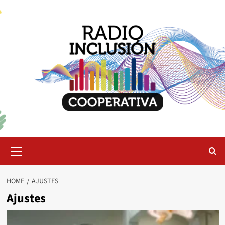
Skip
to
content
Primary
Menu
HOME
AJUSTES
Ajustes