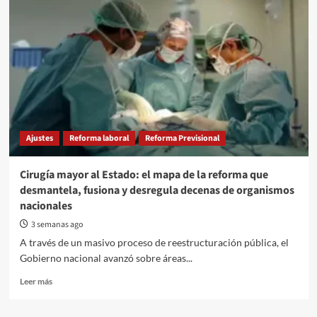
Ajustes
Reforma laboral
Reforma Previsional
Cirugía mayor al Estado: el mapa de la reforma que
desmantela, fusiona y desregula decenas de organismos
nacionales
3 semanas ago
A través de un masivo proceso de reestructuración pública, el
Gobierno nacional avanzó sobre áreas...
Read
Leer más
more
about