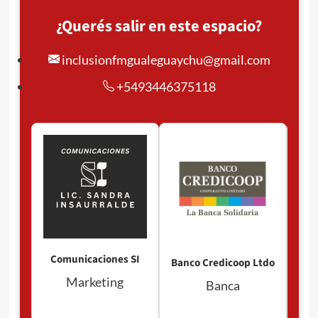
¿Querés salir en este espacio?
inclusionfmgualeguaychu@gmail.com
+5493446375118
Pan
P
Comunicaciones SI
Banco Credicoop Ltdo
Marketing
Banca