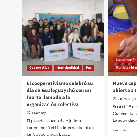
Capacitación
Cooperativa
Municipalidad
Paz
Municipalida
El cooperativismo celebró su
Nueva cap
día en Gualeguaychú con un
abierta a
fuerte llamado a la
2 meses ago
organización colectiva
Será el 18 de
1 mes ago
Convenciones
La actividad e
El pasado sábado 4 de julio se
conmemoró el Día Internacional de
Read
Leer más
las Cooperativas bajo...
more