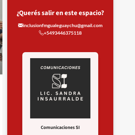
¿Querés salir en este espacio?
inclusionfmgualeguaychu@gmail.com
+5493446375118
Comunicaciones SI