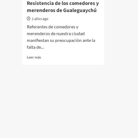
Resistencia de los comedores y
merenderos de Gualeguaychú
2 años ago
Referentes de comedores y
merenderos de nuestra ciudad
manifiestan su preocupación ante la
falta de...
Read
Leer más
more
about
Resistencia
de
los
comedores
y
merenderos
de
Gualeguaychú