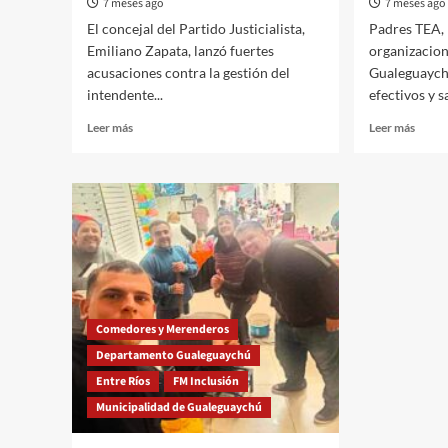
7 meses ago
7 meses ago
El concejal del Partido Justicialista,
Padres TEA, 
Emiliano Zapata, lanzó fuertes
organizacion
acusaciones contra la gestión del
Gualeguaychú
intendente...
efectivos y s
Read
Read
Leer más
Leer más
more
more
about
about
Concejal
Con
Emiliano
un
Zapata
comun
denuncia
dirigi
direccionamiento
al
de
inten
obras
Davic
y
recla
Comedores y Merenderos
exige
el
transparencia
cumpl
Departamento Gualeguaychú
al
de
Entre Ríos
FM Inclusión
municipio
la
Municipalidad de Gualeguaychú
orden