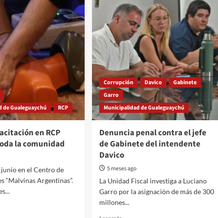
Corrupción
Davico
Gabinete
Garro
d de Gualeguaychú
RCP
Municipalidad de Gualeguaychú
acitación en RCP
Denuncia penal contra el jefe
 toda la comunidad
de Gabinete del intendente
Davico
5 meses ago
 junio en el Centro de
 “Malvinas Argentinas”.
La Unidad Fiscal investiga a Luciano
s...
Garro por la asignación de más de 300
millones...
Read