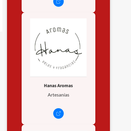
Hanas Aromas
Artesanías