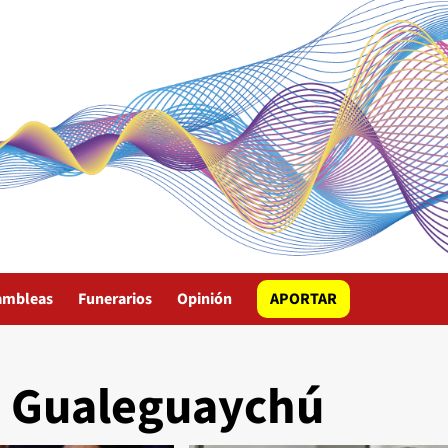
ambleas
Funerarios
Opinión
APORTAR
e Gualeguaychú