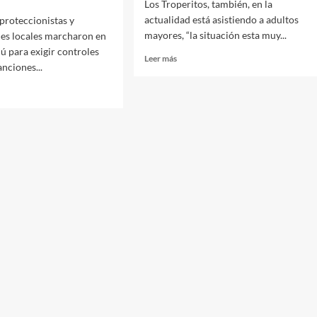
Los Troperitos, también, en la
actualidad está asistiendo a adultos
proteccionistas y
mayores, “la situación esta muy...
es locales marcharon en
 para exigir controles
Read
Leer más
anciones...
more
about
Merendero
comedor
los
Troperitos:
“no
icado
podemos
do
dar
sólo
dente
arroz
o
hervido”
maron
imiento
anza