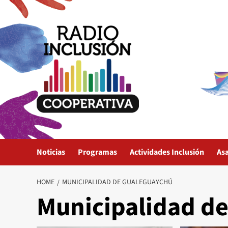
Skip
to
content
Noticias
Programas
Actividades Inclusión
As
HOME
MUNICIPALIDAD DE GUALEGUAYCHÚ
Municipalidad d