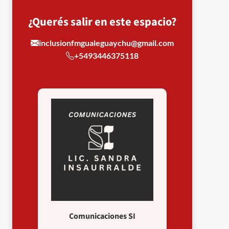
¿Querés salir en este espacio?
inclusionfmgualeguaychu@gmail.com
+5493446375118
Comunicaciones SI