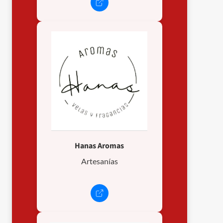
Hanas Aromas
Artesanías