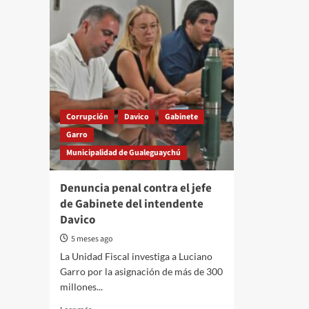
Corrupción
Davico
Gabinete
Garro
Municipalidad de Gualeguaychú
Denuncia penal contra el jefe
de Gabinete del intendente
Davico
5 meses ago
La Unidad Fiscal investiga a Luciano
Garro por la asignación de más de 300
millones...
Read