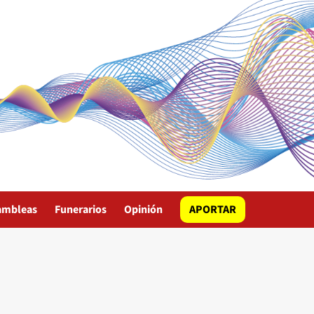
ambleas
Funerarios
Opinión
APORTAR