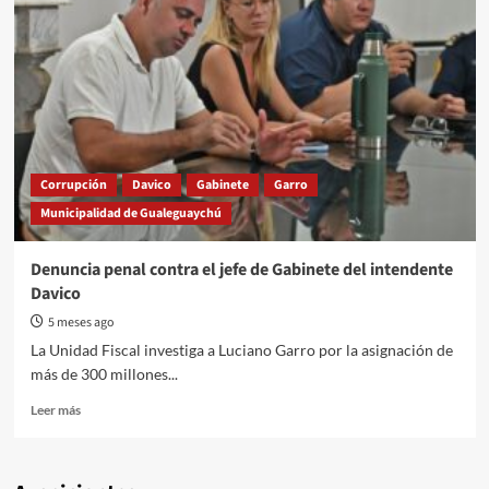
Corrupción
Davico
Gabinete
Garro
Municipalidad de Gualeguaychú
Denuncia penal contra el jefe de Gabinete del intendente
Davico
5 meses ago
La Unidad Fiscal investiga a Luciano Garro por la asignación de
más de 300 millones...
Read
Leer más
more
about
Denuncia