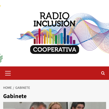
Skip
to
content
Primary
Menu
HOME
GABINETE
Gabinete