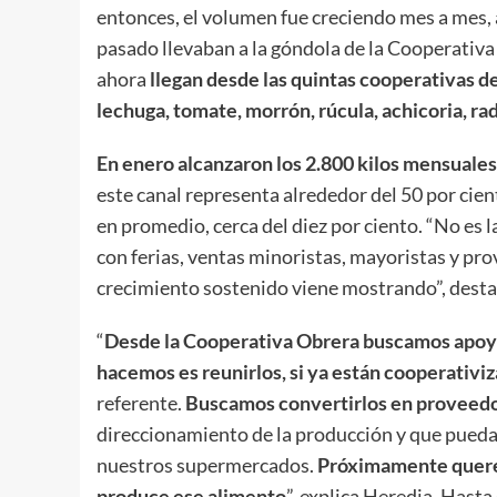
entonces, el volumen fue creciendo mes a mes,
pasado llevaban a la góndola de la Cooperativa 
ahora
llegan desde las quintas cooperativas de
lechuga, tomate, morrón, rúcula, achicoria, rad
En enero alcanzaron los 2.800 kilos mensuales
este canal representa alrededor del 50 por cien
en promedio, cerca del diez por ciento. “No es
con ferias, ventas minoristas, mayoristas y pro
crecimiento sostenido viene mostrando”, desta
“
Desde la Cooperativa Obrera buscamos apoya
hacemos es reunirlos, si ya están cooperativi
referente.
Buscamos convertirlos en proveedo
direccionamiento de la producción y que puedan
nuestros supermercados.
Próximamente querem
produce ese alimento
”, explica Heredia. Hast