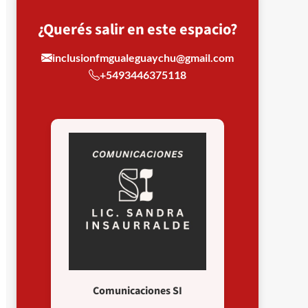
¿Querés salir en este espacio?
inclusionfmgualeguaychu@gmail.com
+5493446375118
Comunicaciones SI