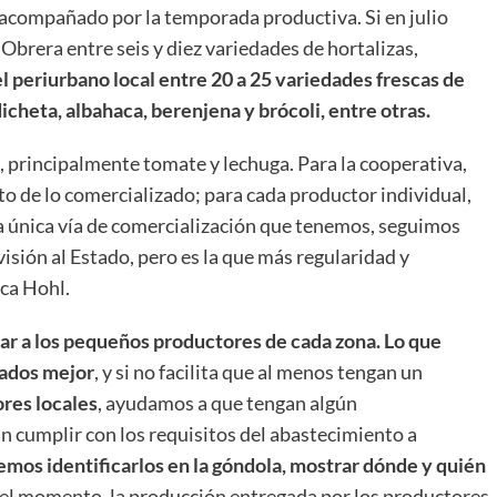
 acompañado por la temporada productiva. Si en julio
Obrera entre seis y diez variedades de hortalizas,
l periurbano local entre 20 a 25 variedades frescas de
icheta, albahaca, berenjena y brócoli, entre otras.
, principalmente tomate y lechuga. Para la cooperativa,
to de lo comercializado; para cada productor individual,
 la única vía de comercialización que tenemos, seguimos
visión al Estado, pero es la que más regularidad y
ca Hohl.
r a los pequeños productores de cada zona. Lo que
zados mejor
, y si no facilita que al menos tengan un
res locales
, ayudamos a que tengan algún
 cumplir con los requisitos del abastecimiento a
os identificarlos en la góndola, mostrar dónde y quién
a el momento, la producción entregada por los productores