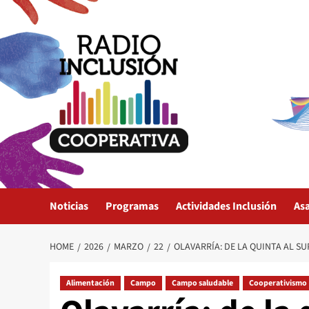
Skip
to
content
Noticias
Programas
Actividades Inclusión
As
HOME
2026
MARZO
22
OLAVARRÍA: DE LA QUINTA AL S
Alimentación
Campo
Campo saludable
Cooperativismo