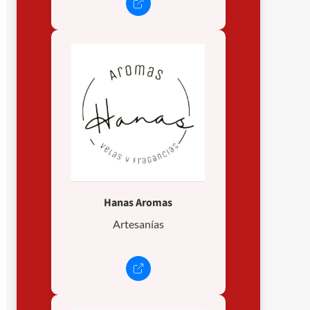
Hanas Aromas
Artesanías