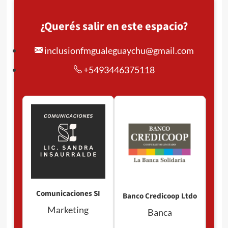
¿Querés salir en este espacio?
inclusionfmgualeguaychu@gmail.com
+5493446375118
Comunicaciones SI
Banco Credicoop Ltdo
Marketing
Banca