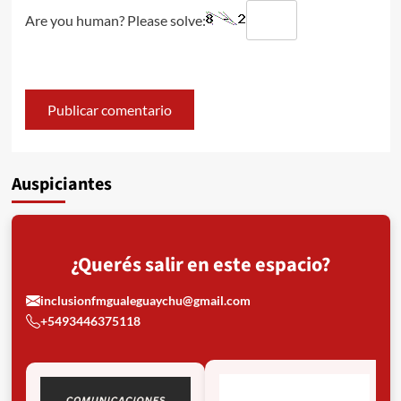
Are you human? Please solve:
Auspiciantes
¿Querés salir en este espacio?
inclusionfmgualeguaychu@gmail.com
+5493446375118