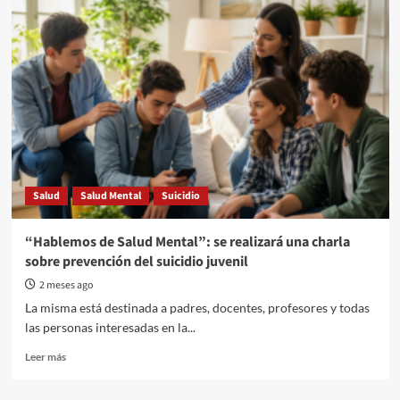
invisible:
Los
suicidios
se
duplican
en
el
país,
el
Gobierno
congela
Salud
Salud Mental
Suicidio
los
fondos
de
“Hablemos de Salud Mental”: se realizará una charla
salud
sobre prevención del suicidio juvenil
mental
2 meses ago
La misma está destinada a padres, docentes, profesores y todas
las personas interesadas en la...
Read
Leer más
more
about