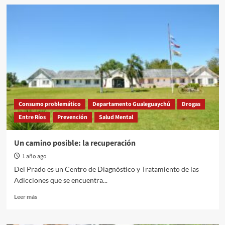
Primer
Encuentro
Provincial
de
Derechos
Humanos
Consumo problemático
Departamento Gualeguaychú
Drogas
Entre Ríos
Prevención
Salud Mental
Un camino posible: la recuperación
1 año ago
Del Prado es un Centro de Diagnóstico y Tratamiento de las
Adicciones que se encuentra...
Read
Leer más
more
about
Un