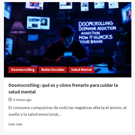
“Hablemos
de
Salud
Mental”:
se
realizará
una
charla
sobre
prevención
del
suicidio
Doomscrolling
Redes Sociales
Salud Mental
juvenil
Doomscrolling: qué es y cómo frenarlo para cuidar la
salud mental
6 meses ago
El consumo compulsivo de noticias negativas afecta el ánimo, el
sueño y la salud emocional...
Read
Leer más
more
about