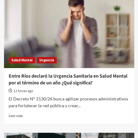
Salud Mental
Urgencia
Entre Ríos declaró la Urgencia Sanitaria en Salud Mental
por el término de un año ¿Qué significa?
12 horas ago
El Decreto N° 2130/26 busca agilizar procesos administrativos
para fortalecer la red pública y crear...
Read
Leer más
more
about
Entre