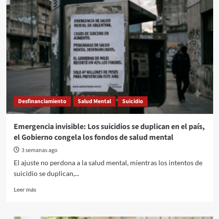
Ríos
declaró
la
Urgencia
Sanitaria
en
Salud
Mental
por
el
término
Desfinanciamiento
Salud Mental
Suicidio
de
un
año
Emergencia invisible: Los suicidios se duplican en el país,
¿Qué
el Gobierno congela los fondos de salud mental
significa?
3 semanas ago
El ajuste no perdona a la salud mental, mientras los intentos de
suicidio se duplican,...
Read
Leer más
more
about
Emergencia