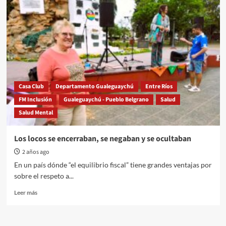
camino
posible:
la
recuperación
Casa Club
Departamento Gualeguaychú
Entre Ríos
FM Inclusión
Gualeguaychú - Pueblo Belgrano
Salud
Salud Mental
Los locos se encerraban, se negaban y se ocultaban
2 años ago
En un país dónde “el equilibrio fiscal” tiene grandes ventajas por
sobre el respeto a...
Read
Leer más
more
about
Los