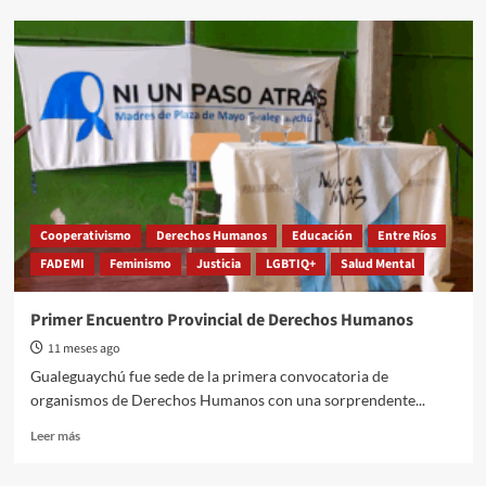
Doomscrolling:
qué
es
y
cómo
frenarlo
para
cuidar
la
salud
mental
Cooperativismo
Derechos Humanos
Educación
Entre Ríos
FADEMI
Feminismo
Justicia
LGBTIQ+
Salud Mental
Primer Encuentro Provincial de Derechos Humanos
11 meses ago
Gualeguaychú fue sede de la primera convocatoria de
organismos de Derechos Humanos con una sorprendente...
Read
Leer más
more
about