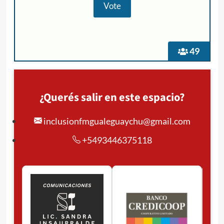
49
¿Querés salir en este espacio?
inclusionfmgualeguaychu@gmail.com
+5493446375118