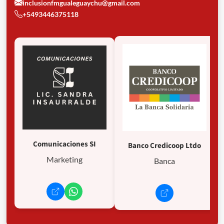
inclusionfmgualeguaychu@gmail.com
+5493446375118
Comunicaciones SI
Banco Credicoop Ltdo
Marketing
Banca