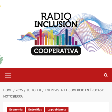
Skip
to
content
Primary
Menu
HOME
2025
JULIO
8
ENTREVISTA: EL COMERCIO EN ÉPOCAS DE
MOTOSIERRA
Economía
Entre Ríos
La puebloneta