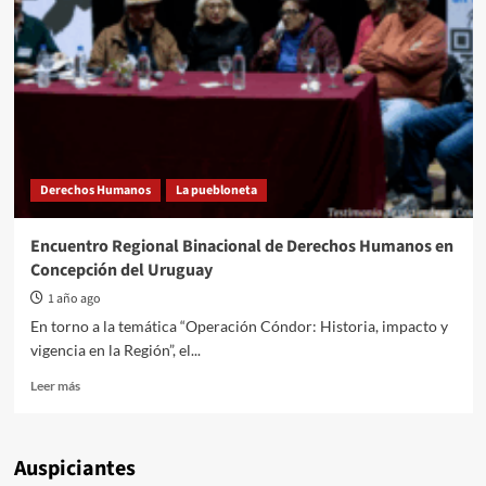
en
épocas
de
motosierra
Derechos Humanos
La puebloneta
Encuentro Regional Binacional de Derechos Humanos en
Concepción del Uruguay
1 año ago
En torno a la temática “Operación Cóndor: Historia, impacto y
vigencia en la Región”, el...
Read
Leer más
more
about
Encuentro
Auspiciantes
Regional
Binacional