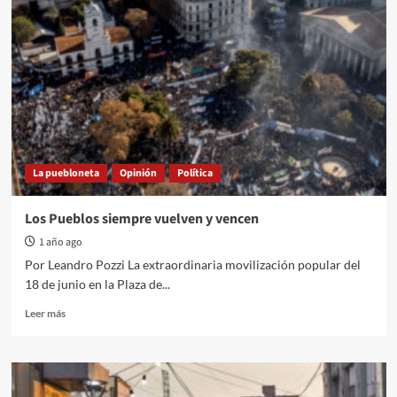
La puebloneta
Opinión
Política
Los Pueblos siempre vuelven y vencen
1 año ago
Por Leandro Pozzi La extraordinaria movilización popular del
18 de junio en la Plaza de...
Read
Leer más
more
about
Los
Pueblos
siempre