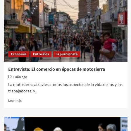
vuelven
y
vencen
Economía
Entre Ríos
La puebloneta
Entrevista: El comercio en épocas de motosierra
1 año ago
La motosierra atraviesa todos los aspectos de la vida de los y las
trabajadoras, y...
Read
Leer más
more
about
Entrevista:
El
comercio