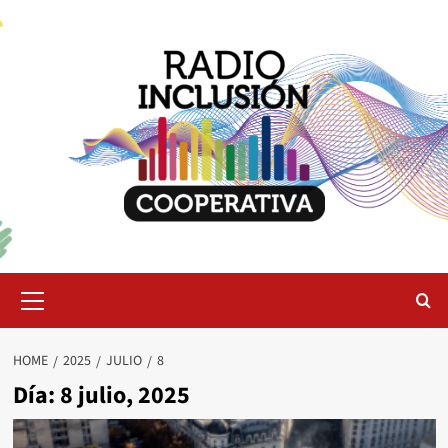
Skip
to
content
Primary
Menu
HOME
2025
JULIO
8
Día:
8 julio, 2025