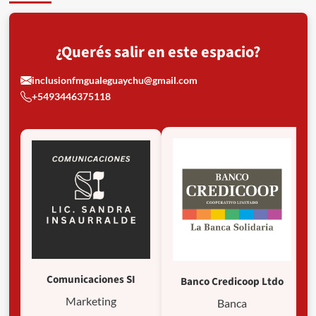
de
Derechos
Humanos
¿Querés salir en este espacio?
en
Concepción
inclusionfmgualeguaychu@gmail.com
del
Uruguay
+5493446375118
Comunicaciones SI
Banco Credicoop Ltdo
Marketing
Banca