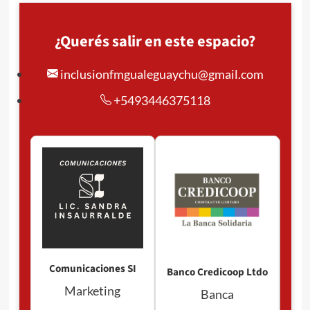
¿Querés salir en este espacio?
inclusionfmgualeguaychu@gmail.com
+5493446375118
Comunicaciones SI
Banco Credicoop Ltdo
Marketing
Banca