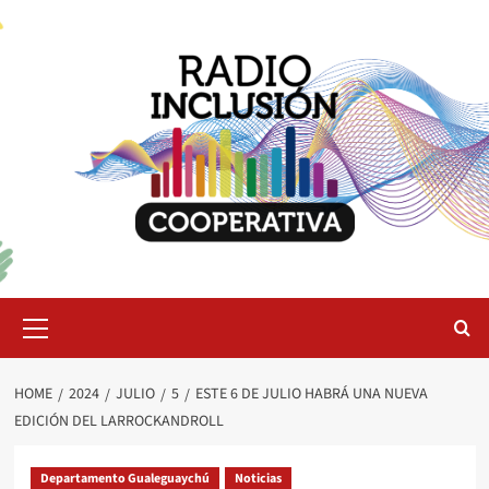
Skip
to
content
Primary
Menu
HOME
2024
JULIO
5
ESTE 6 DE JULIO HABRÁ UNA NUEVA
EDICIÓN DEL LARROCKANDROLL
Departamento Gualeguaychú
Noticias