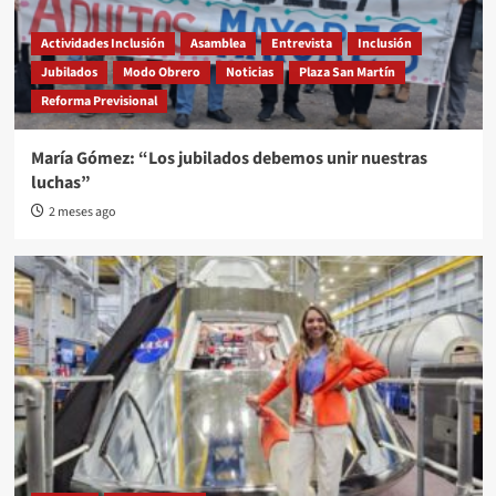
Actividades Inclusión
Asamblea
Entrevista
Inclusión
Jubilados
Modo Obrero
Noticias
Plaza San Martín
Reforma Previsional
María Gómez: “Los jubilados debemos unir nuestras
luchas”
2 meses ago