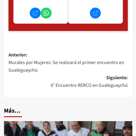
Navegación
Anterior:
Murales por Mujeres: Se realizará el primer encuentro en
de
Gualeguaychú
entradas
Siguiente:
6° Encuentro RERCO en Gualeguaychú
Más…