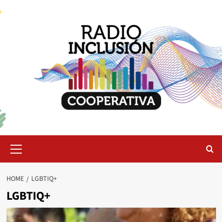
Skip
to
content
Primary
Menu
HOME
LGBTIQ+
LGBTIQ+