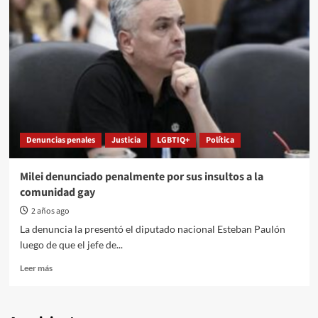
Provincial
de
Derechos
Humanos
Denuncias penales
Justicia
LGBTIQ+
Política
Milei denunciado penalmente por sus insultos a la
comunidad gay
2 años ago
La denuncia la presentó el diputado nacional Esteban Paulón
luego de que el jefe de...
Read
Leer más
more
about
Milei