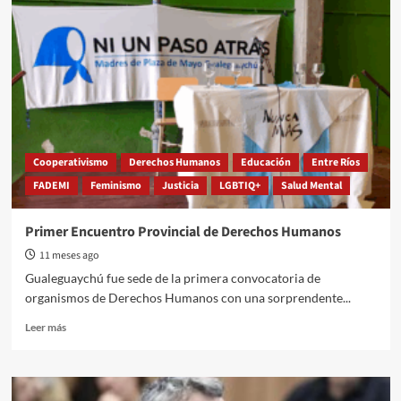
años
de
orgullo
disidente:
Paraná
marchó
con
arte,
memoria
y
Cooperativismo
Derechos Humanos
Educación
Entre Ríos
lucha
FADEMI
Feminismo
Justicia
LGBTIQ+
Salud Mental
Primer Encuentro Provincial de Derechos Humanos
11 meses ago
Gualeguaychú fue sede de la primera convocatoria de
organismos de Derechos Humanos con una sorprendente...
Read
Leer más
more
about
Primer
Encuentro