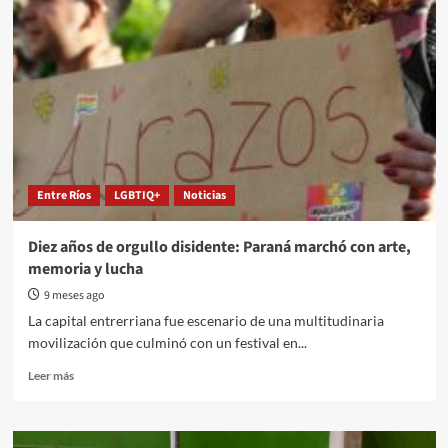
Entre Ríos
LGBTIQ+
Noticias
Diez años de orgullo disidente: Paraná marchó con arte,
memoria y lucha
9 meses ago
La capital entrerriana fue escenario de una multitudinaria
movilización que culminó con un festival en...
Read
Leer más
more
about
Diez