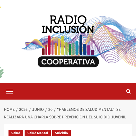
Skip
to
content
Primary
Menu
HOME
2026
JUNIO
20
“HABLEMOS DE SALUD MENTAL”: SE
REALIZARÁ UNA CHARLA SOBRE PREVENCIÓN DEL SUICIDIO JUVENIL
Salud
Salud Mental
Suicidio