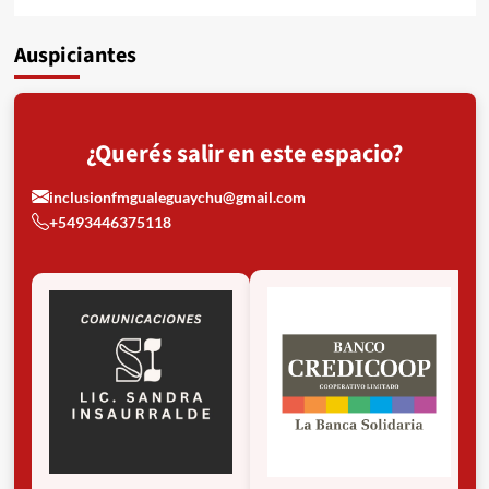
Auspiciantes
¿Querés salir en este espacio?
inclusionfmgualeguaychu@gmail.com
+5493446375118