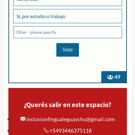
Si, por estudio o trabajo
49
¿Querés salir en este espacio?
inclusionfmgualeguaychu@gmail.com
+5493446375118