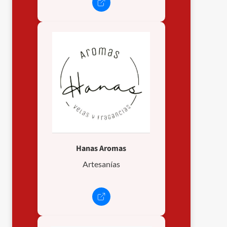
Hanas Aromas
Artesanías