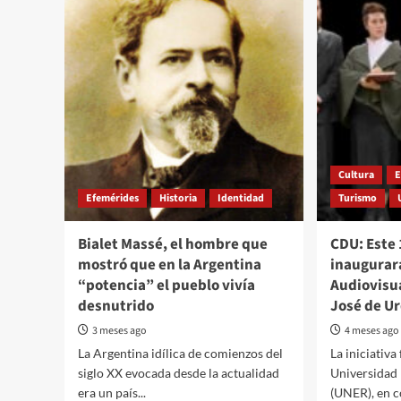
Cultura
E
Efemérides
Historia
Identidad
Turismo
Bialet Massé, el hombre que
CDU: Este 
mostró que en la Argentina
inaugurar
“potencia” el pueblo vivía
Audiovisua
desnutrido
José de U
3 meses ago
4 meses ago
La Argentina idílica de comienzos del
La iniciativa
siglo XX evocada desde la actualidad
Universidad 
era un país...
(UNER), en c