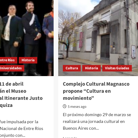
ntre Ríos
Historia
Universidades
Cultura
Historia
Visitas Guiadas
11 de abril
Complejo Cultural Magnasco
án el Museo
propone “Cultura en
l Itinerante Justo
movimiento”
rquiza
5 meses ago
El próximo domingo 29 de marzo se
realizará una jornada cultural en
 fue impulsada por la
Buenos Aires con...
Nacional de Entre Ríos
onjunto con...
Read