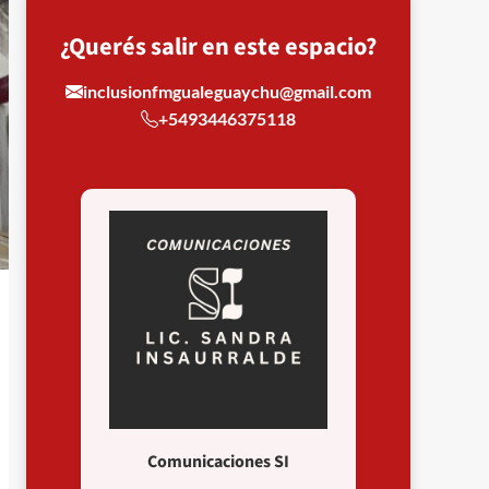
¿Querés salir en este espacio?
inclusionfmgualeguaychu@gmail.com
+5493446375118
Comunicaciones SI