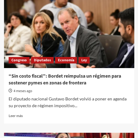
Congreso
Diputados
Economía
Ley
“Sin costo fiscal”: Bordet reimpulsa un régimen para
sostener pymes en zonas de frontera
4 meses ago
El diputado nacional Gustavo Bordet volvió a poner en agenda
su proyecto de régimen impositivo...
Read
Leer más
more
about
“Sin