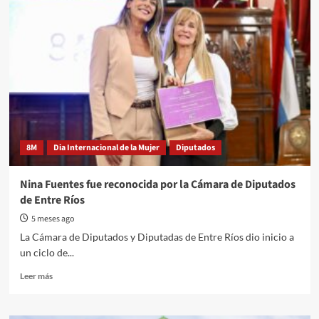
costo
fiscal”:
Bordet
reimpulsa
un
régimen
para
sostener
pymes
en
zonas
8M
Dia Internacional de la Mujer
Diputados
de
frontera
Nina Fuentes fue reconocida por la Cámara de Diputados
de Entre Ríos
5 meses ago
La Cámara de Diputados y Diputadas de Entre Ríos dio inicio a
un ciclo de...
Read
Leer más
more
about
Nina