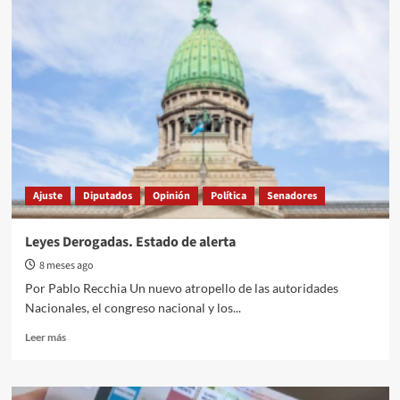
Fuentes
fue
reconocida
por
la
Cámara
de
Diputados
de
Entre
Ríos
Ajuste
Diputados
Opinión
Política
Senadores
Leyes Derogadas. Estado de alerta
8 meses ago
Por Pablo Recchia Un nuevo atropello de las autoridades
Nacionales, el congreso nacional y los...
Read
Leer más
more
about
Leyes