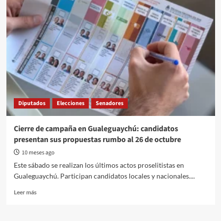
Derogadas.
Estado
de
alerta
Diputados
Elecciones
Senadores
Cierre de campaña en Gualeguaychú: candidatos
presentan sus propuestas rumbo al 26 de octubre
10 meses ago
Este sábado se realizan los últimos actos proselitistas en
Gualeguaychú. Participan candidatos locales y nacionales....
Read
Leer más
more
about
Cierre