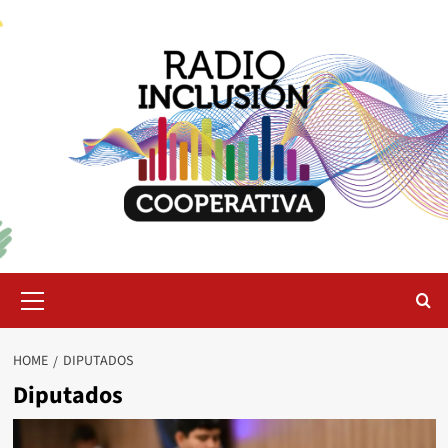
Skip
to
content
Primary
Menu
HOME
DIPUTADOS
Diputados