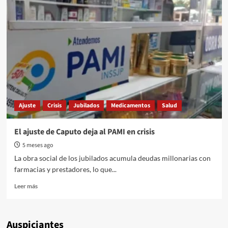
mortalidad
de
adultos
mayores
en
el
gobierno
de
Milei
superó
la
Ajuste
Crisis
Jubilados
Medicamentos
Salud
cifra
de
pandemia
El ajuste de Caputo deja al PAMI en crisis
en
5 meses ago
un
9,5%
La obra social de los jubilados acumula deudas millonarias con
más
farmacias y prestadores, lo que...
Read
Leer más
more
about
El
Auspiciantes
ajuste