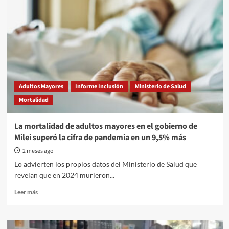
Adultos Mayores
Informe Inclusión
Ministerio de Salud
Mortalidad
La mortalidad de adultos mayores en el gobierno de
Milei superó la cifra de pandemia en un 9,5% más
2 meses ago
Lo advierten los propios datos del Ministerio de Salud que
revelan que en 2024 murieron...
Read
Leer más
more
about
La