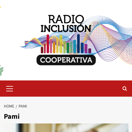
Skip
to
content
Primary
Menu
HOME
PAMI
Pami