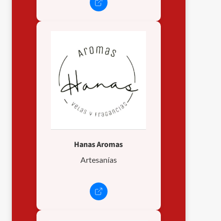
Hanas Aromas
Artesanías