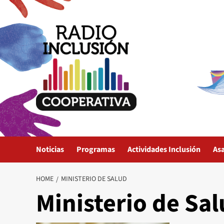
Skip
to
content
Noticias
Programas
Actividades Inclusión
As
HOME
MINISTERIO DE SALUD
Ministerio de Sa