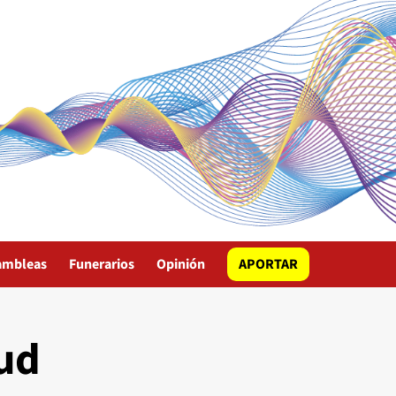
ambleas
Funerarios
Opinión
APORTAR
lud