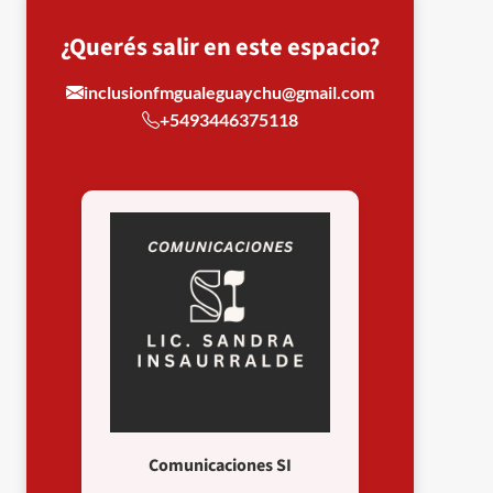
¿Querés salir en este espacio?
inclusionfmgualeguaychu@gmail.com
+5493446375118
Comunicaciones SI